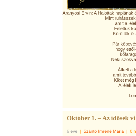
Aranyosi Ervin: A Halottak napjának 
Mint ruhásszekr
amit a lél
Felettük kő
Köröttük ősz
Pár kőbevés
hogy ettől
kőfaragó
Neki szokvá
Átkelt a l
amit tovább
Kiket még i
A lélek l
Lom
Október 1. – Az idősek v
6 éve
|
Szántó Imréné Mária
|
0 