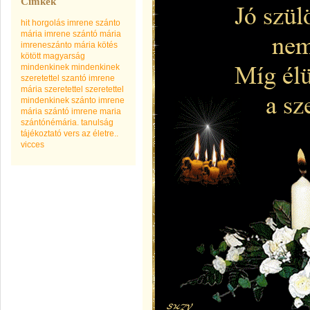
Címkék
hit
horgolás
imrene szánto
mária
imrene szántó mária
imreneszánto mária
kötés
kötött
magyarság
mindenkinek
mindenkinek
szeretettel
szantó imrene
mária
szeretettel
szeretettel
mindenkinek
szánto imrene
mária
szántó imrene maria
szántónémária.
tanulság
tájékoztató
vers az életre..
vicces