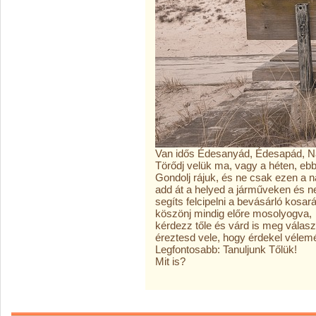
Van idős Édesanyád, Édesapád,
Törődj velük ma, vagy a héten, ebb
Gondolj rájuk, és ne csak ezen a 
add át a helyed a járműveken és ne
segíts felcipelni a bevásárló kosar
köszönj mindig előre mosolyogva,
kérdezz tőle és várd is meg válasz
éreztesd vele, hogy érdekel vélem
Legfontosabb: Tanuljunk Tőlük!
Mit is?