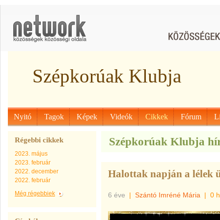
Szépkorúak Klubja
Nyitó
Tagok
Képek
Videók
Cikkek
Fórum
L
Szépkorúak Klubja hír
Régebbi cikkek
2023. május
2023. február
2022. december
Halottak napján a lélek 
2022. február
Még régebbiek
6 éve
|
Szántó Imréné Mária
|
0 