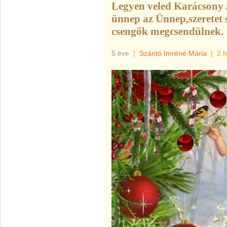
Legyen veled Karácsony 
ünnep az Ünnep,szeretet 
csengők megcsendülnek.
5 éve
|
Szántó Imréné Mária
|
2 