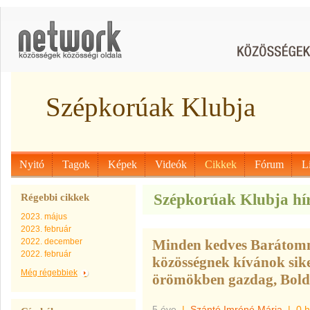
Szépkorúak Klubja
Nyitó
Tagok
Képek
Videók
Cikkek
Fórum
L
Szépkorúak Klubja hír
Régebbi cikkek
2023. május
2023. február
2022. december
Minden kedves Barátom
2022. február
közösségnek kívánok sike
Még régebbiek
örömökben gazdag, Bold
5 éve
|
Szántó Imréné Mária
|
0 