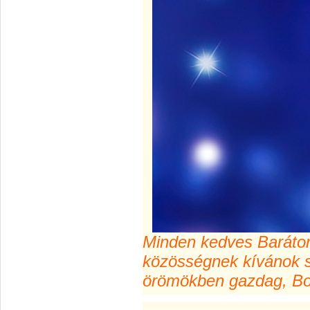
Minden kedves Baráto
közösségnek kívánok s
örömökben gazdag, Bol