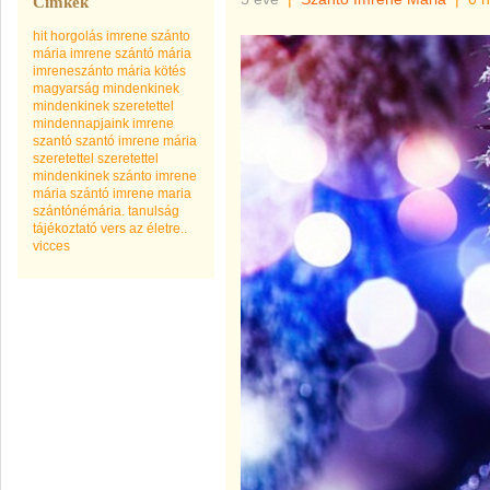
Címkék
hit
horgolás
imrene szánto
mária
imrene szántó mária
imreneszánto mária
kötés
magyarság
mindenkinek
mindenkinek szeretettel
mindennapjaink imrene
szantó
szantó imrene mária
szeretettel
szeretettel
mindenkinek
szánto imrene
mária
szántó imrene maria
szántónémária.
tanulság
tájékoztató
vers az életre..
vicces