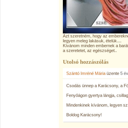
Azt szeretném, hogy az emberekne
legyen meleg lakásuk, ételük....
Kívánom minden embernek a barát
a szeretetet, az egészséget..
Utolsó hozzászólás
Szántó Imréné Mária
üzente
5 é
Csodás ünnep a Karácsony, a Föl
Fenyőágon gyertya lángja, csilla
Mindenkinek kívánom, legyen sz
Boldog Karácsony!