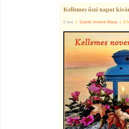
Kellemes őszi napot kívá
5 éve
|
Szántó Imréné Mária
|
0 