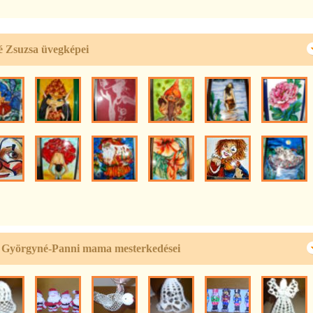
é Zsuzsa üvegképei
 Györgyné-Panni mama mesterkedései