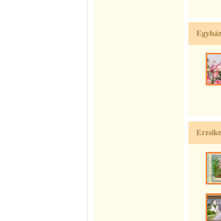
Egyház
Erzsike