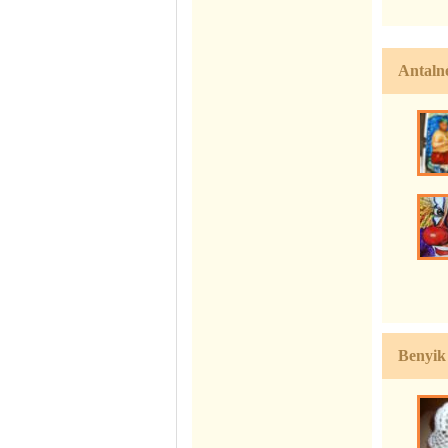
Antaln
Benyik