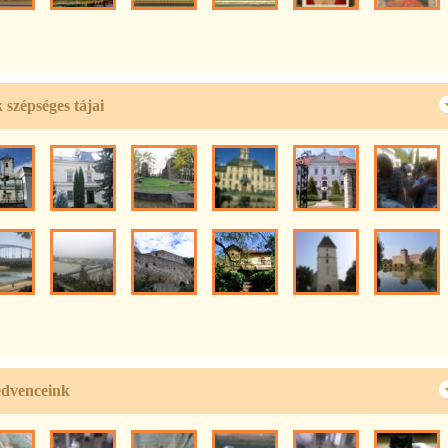
szépséges tájai
edvenceink