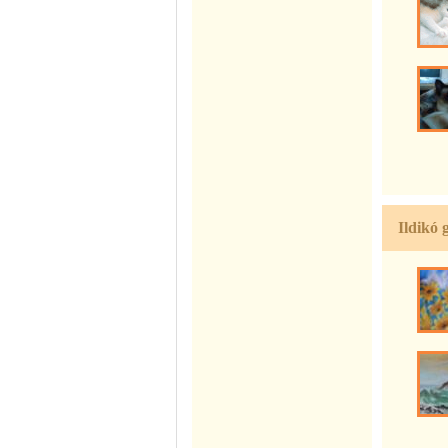
Ildikó 