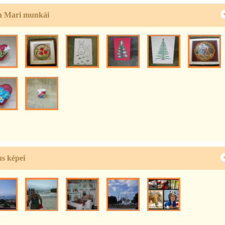
 Mari munkái
s képei