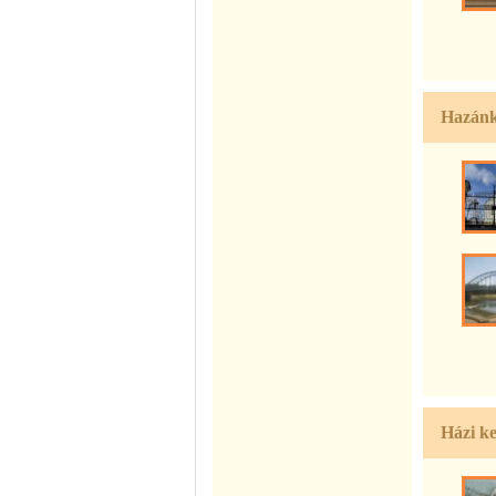
Hazánk 
Házi k