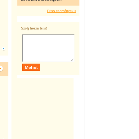
Friss események »
Szólj hozzá te is!