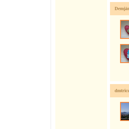
Demján
dmtricu