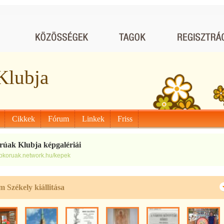
Klubja
Cikkek
Fórum
Linkek
Friss
rúak Klubja képgalériái
zepkoruak.network.hu/kepek
 Székely kiállitása