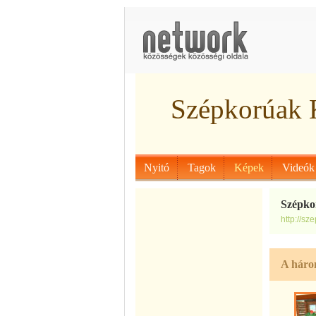
Szépkorúak 
Nyitó
Tagok
Képek
Videók
Szépko
http://s
A három