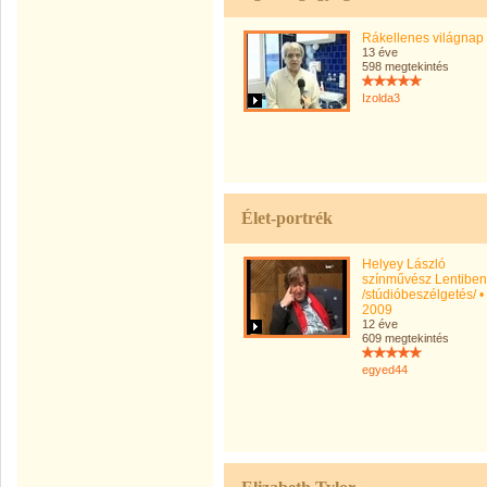
Rákellenes világnap
13 éve
598 megtekintés
Izolda3
Élet-portrék
Helyey László
színművész Lentiben
/stúdióbeszélgetés/ •
2009
12 éve
609 megtekintés
egyed44