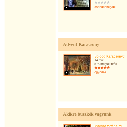
csendesnegabi
Advent-Karácsony
Boldog Karácsonyt!
14 éve
575 megtekintés
egyed44
Akikre büszkék vagyunk
Magyar történelmi