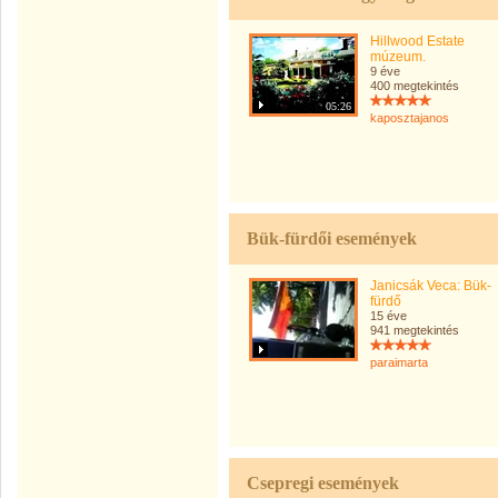
Hillwood Estate
múzeum.
9 éve
400 megtekintés
05:26
kaposztajanos
Bük-fürdői események
Janicsák Veca: Bük-
fürdő
15 éve
941 megtekintés
paraimarta
Csepregi események