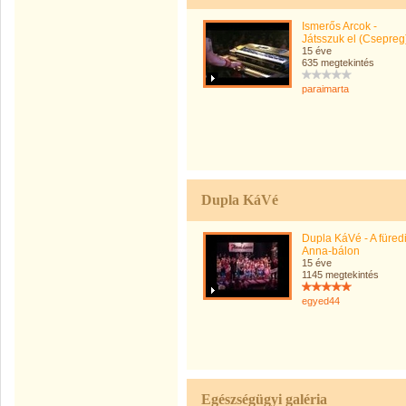
Ismerős Arcok -
Játsszuk el (Csepreg
15 éve
635 megtekintés
paraimarta
Dupla KáVé
Dupla KáVé - A füred
Anna-bálon
15 éve
1145 megtekintés
egyed44
Egészségügyi galéria