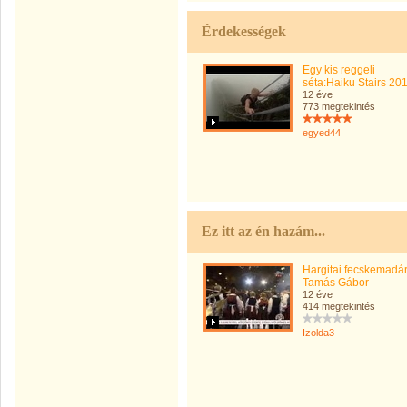
Érdekességek
Egy kis reggeli
séta:Haiku Stairs 20
12 éve
773 megtekintés
egyed44
Ez itt az én hazám...
Hargitai fecskemadár
Tamás Gábor
12 éve
414 megtekintés
Izolda3