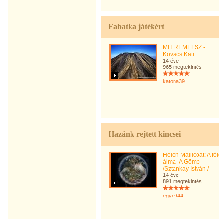
Fabatka játékért
MIT REMÉLSZ -
Kovács Kati
14 éve
965 megtekintés
katona39
Hazánk rejtett kincsei
Helen Mallicoat: A föl
álma- A Gömb
/Sztankay István /
14 éve
891 megtekintés
egyed44