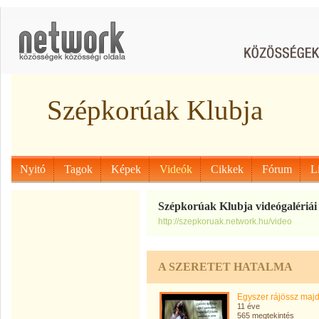
Szépkorúak Klubja
Nyitó
Tagok
Képek
Videók
Cikkek
Fórum
L
Szépkorúak Klubja videógalériái
http://szepkoruak.network.hu/video
A SZERETET HATALMA
Egyszer rájössz majd.
11 éve
565 megtekintés