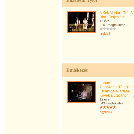
Elizabeth Tylor
A Kék Madár - The B
Bird - Teljes film
13 éve
2261 megtekintés
Izolda3
Emlékezés
Lehocki
Tibor&amp;Tóth Tibo
Én aki nála jártam-
Kövek a vizparton (li
12 éve
543 megtekintés
egyed44