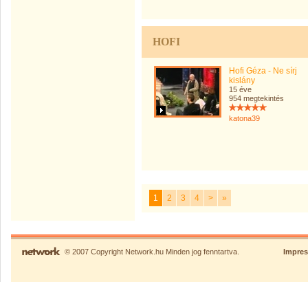
HOFI
Hofi Géza - Ne sírj
kislány
15 éve
954 megtekintés
katona39
1
2
3
4
>
»
© 2007 Copyright Network.hu Minden jog fenntartva.
Impre