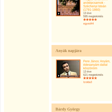
arcképcsarnok -
Széchenyi István
(1791-1860)
13 éve
595 megtekintés
egyed44
Anyák napjára
Pere János: Anyám,
édesanyám dallal
köszönöm
13 éve
621 megtekintés
Izolda3
Bárdy György