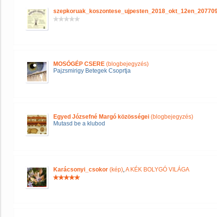
szepkoruak_koszontese_ujpesten_2018_okt_12en_20770
MOSÓGÉP CSERE
(blogbejegyzés)
Pajzsmirigy Betegek Csoprtja
Egyed Józsefné Margó közösségei
(blogbejegyzés)
Mutasd be a klubod
Karácsonyi_csokor
(kép)
,
A KÉK BOLYGÓ VILÁGA