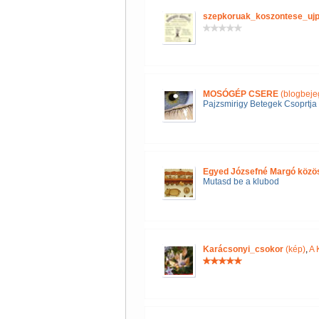
szepkoruak_koszontese_uj
MOSÓGÉP CSERE
(blogbeje
Pajzsmirigy Betegek Csoprtja
Egyed Józsefné Margó közö
Mutasd be a klubod
Karácsonyi_csokor
(kép)
,
A 