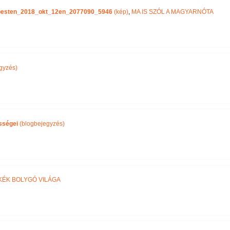
pesten_2018_okt_12en_2077090_5946
(kép)
,
MA IS SZÓL A MAGYARNÓTA
gyzés)
sségei
(blogbejegyzés)
KÉK BOLYGÓ VILÁGA