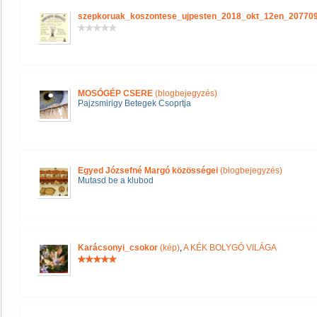
szepkoruak_koszontese_ujpesten_2018_okt_12en_20770
MOSÓGÉP CSERE
(blogbejegyzés)
Pajzsmirigy Betegek Csoprtja
Egyed Józsefné Margó közösségei
(blogbejegyzés)
Mutasd be a klubod
Karácsonyi_csokor
(kép)
,
A KÉK BOLYGÓ VILÁGA