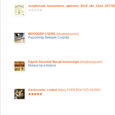
szepkoruak_koszontese_ujpesten_2018_okt_12en_20770
MOSÓGÉP CSERE
(blogbejegyzés)
Pajzsmirigy Betegek Csoprtja
Egyed Józsefné Margó közösségei
(blogbejegyzés)
Mutasd be a klubod
Karácsonyi_csokor
(kép)
,
A KÉK BOLYGÓ VILÁGA