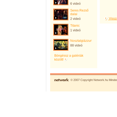
6 videó
Seres Rezső
dalai
Vissz
2 videó
Titanic
1 videó
Nosztalgiázzunk
88 videó
Böngéssz a galériák
között!
© 2007 Copyright Network.hu Minden 