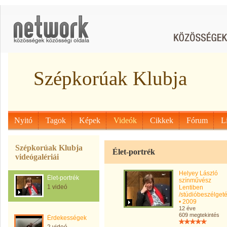
Szépkorúak Klubja
Nyitó
Tagok
Képek
Videók
Cikkek
Fórum
L
Szépkorúak Klubja
Élet-portrék
videógalériái
Helyey László
Élet-portrék
színművész
1 videó
Lentiben
/stúdióbeszélgeté
• 2009
12 éve
609 megtekintés
Érdekességek