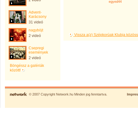
2 videó
egyed44
Advent-
Karácsony
31 videó
nagyböjt
Vissza a(z) Szépkorúak Klubja közös
2 videó
Csepregi
események
2 videó
Böngéssz a galériák
között!
© 2007 Copyright Network.hu Minden jog fenntartva.
Impre