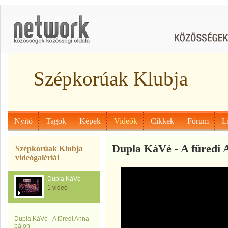
Szépkorúak Klubja
Nyitó
Tagok
Képek
Videók
Cikkek
Fórum
L
Dupla KáVé - A füredi 
Szépkorúak Klubja
videógalériái
Dupla KáVé
1 videó
Dupla KáVé - A füredi Anna-
bálon