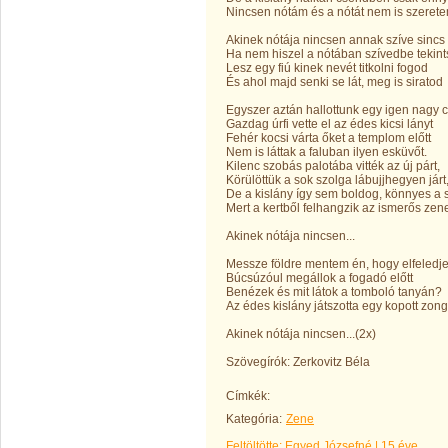
Nincsen nótám és a nótát nem is szerete
Akinek nótája nincsen annak szíve sincs
Ha nem hiszel a nótában szívedbe tekint
Lesz egy fiú kinek nevét titkolni fogod
És ahol majd senki se lát, meg is siratod
Egyszer aztán hallottunk egy igen nagy c
Gazdag úrfi vette el az édes kicsi lányt
Fehér kocsi várta őket a templom előtt
Nem is láttak a faluban ilyen esküvőt.
Kilenc szobás palotába vitték az új párt,
Körülöttük a sok szolga lábujjhegyen járt
De a kislány így sem boldog, könnyes a
Mert a kertből felhangzik az ismerős zen
Akinek nótája nincsen...
Messze földre mentem én, hogy elfeledj
Búcsúzóul megállok a fogadó előtt
Benézek és mit látok a tomboló tanyán?
Az édes kislány játszotta egy kopott zon
Akinek nótája nincsen...(2x)
Szövegírók: Zerkovitz Béla
Címkék:
Kategória:
Zene
Feltöltötte:
Egyed Józsefné
|
15 éve