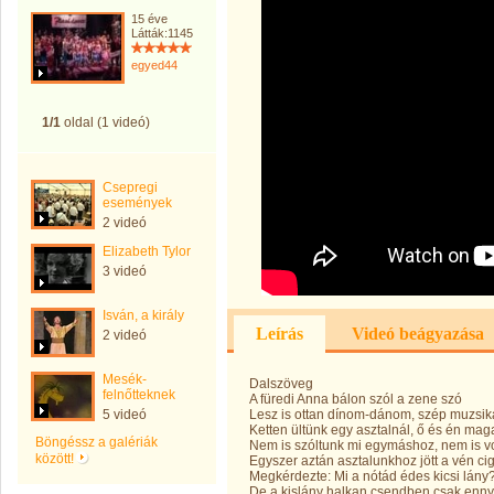
15 éve
Látták:1145
egyed44
1/1
oldal (1 videó)
Csepregi
események
2 videó
Elizabeth Tylor
3 videó
Isván, a király
Leírás
Videó beágyazása
2 videó
Mesék-
Dalszöveg
felnőtteknek
A füredi Anna bálon szól a zene szó
5 videó
Lesz is ottan dínom-dánom, szép muzsik
Ketten ültünk egy asztalnál, ő és én ma
Böngéssz a galériák
Nem is szóltunk mi egymáshoz, nem is v
között!
Egyszer aztán asztalunkhoz jött a vén ci
Megkérdezte: Mi a nótád édes kicsi lány
De a kislány halkan csendben csak ennyit