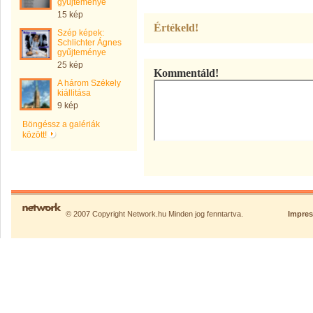
gyüjteménye
15 kép
Értékeld!
Szép képek:
Schlichter Ágnes
gyűjteménye
25 kép
Kommentáld!
A három Székely
kiállitása
9 kép
Böngéssz a galériák
között!
© 2007 Copyright Network.hu Minden jog fenntartva.
Impre