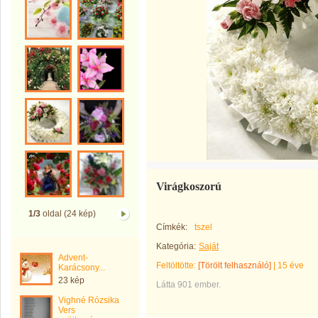
Virágkoszorú
1/3
oldal (24 kép)
Címkék:
tszel
Kategória:
Saját
Advent-
Feltöltötte:
[Törölt felhasználó]
|
15 éve
Karácsony...
23 kép
Látta 901 ember.
Vighné Rózsika
Vers