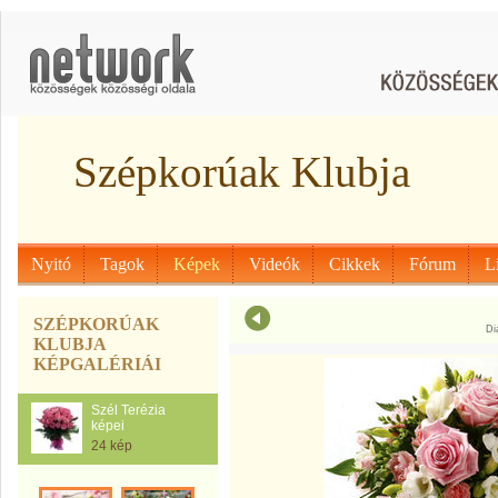
Szépkorúak Klubja
Nyitó
Tagok
Képek
Videók
Cikkek
Fórum
L
SZÉPKORÚAK
Di
KLUBJA
KÉPGALÉRIÁI
Szél Terézia
képei
24 kép