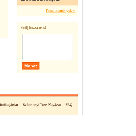
Friss események »
Szólj hozzá te is!
édiaajánlat
Széchenyi Terv Pályázat
FAQ