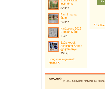
Székely Lázár
us
festményei
82 kép
Panni mama
ételei
24 kép
Vissz
Karácsony 2012
Demján Mária
1 kép
Szép képek:
Schlichter Ágnes
gyűjteménye
25 kép
Böngéssz a galériák
között!
© 2007 Copyright Network.hu Minden 