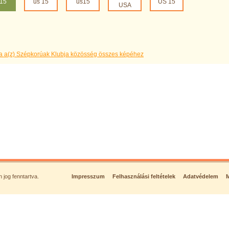
 15
us 15
us15
US 15
USA
a a(z) Szépkorúak Klubja közösség összes képéhez
jog fenntartva.
Impresszum
Felhasználási feltételek
Adatvédelem
M