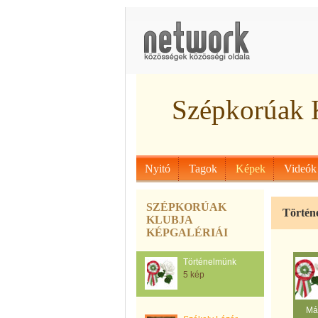
Szépkorúak 
Nyitó
Tagok
Képek
Videók
SZÉPKORÚAK
Történ
KLUBJA
KÉPGALÉRIÁI
Történelmünk
5 kép
Má