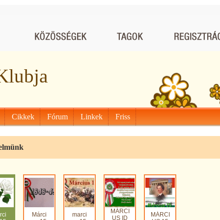
Klubja
Cikkek
Fórum
Linkek
Friss
elmünk
MÁRCI
rci
Márci
marci
MÁRCI
US ID