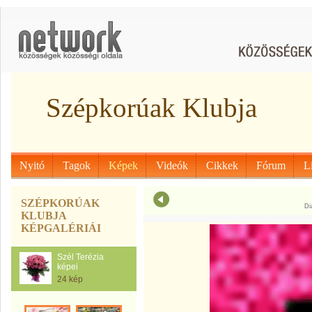
Szépkorúak Klubja
Nyitó
Tagok
Képek
Videók
Cikkek
Fórum
L
SZÉPKORÚAK
Di
KLUBJA
KÉPGALÉRIÁI
Szél Terézia
képei
24 kép