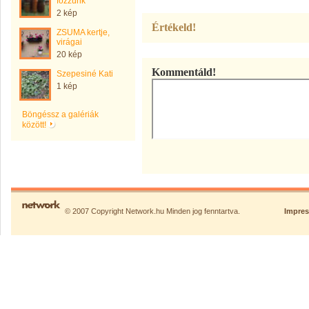
főzzünk
2 kép
Értékeld!
ZSUMA kertje,
virágai
20 kép
Kommentáld!
Szepesiné Kati
1 kép
Böngéssz a galériák
között!
© 2007 Copyright Network.hu Minden jog fenntartva.
Impre