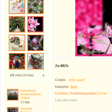
2w4i63s
1/3
oldal (24 kép)
Címkék:
szÉp napot!
Kategória:
Saját
Demeterne
Feltöltötte:
[Törölt felhasználó]
|
15 éve
Ilonka kedvenc
viragai
Látta 369 ember.
71 kép
Süssünk -