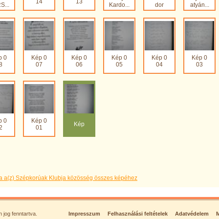
14
13
S...
Kardo...
dor
atyán...
p 0
Kép 0
Kép 0
Kép 0
Kép 0
Kép 0
8
07
06
05
04
03
p 0
Kép 0
Kép
2
01
a a(z) Szépkorúak Klubja közösség összes képéhez
jog fenntartva.
Impresszum
Felhasználási feltételek
Adatvédelem
M