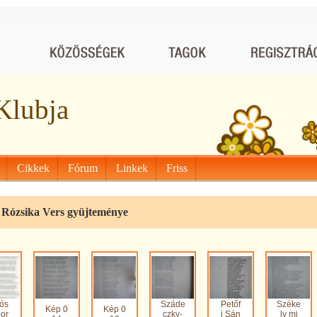
Klubja
Cikkek
Fórum
Linkek
Friss
 Rózsika Vers gyüjteménye
ós
Száde
Petőf
Széke
Kép 0
Kép 0
bor
czky-
i Sán
ly mi