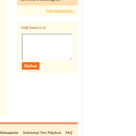
Friss események »
Szólj hozzá te is!
édiaajánlat
Széchenyi Terv Pályázat
FAQ