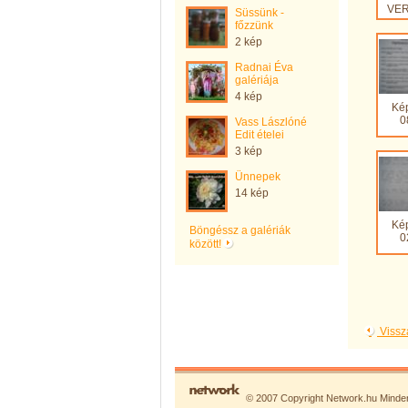
VER
Süssünk -
főzzünk
2 kép
Radnai Éva
galériája
4 kép
Ké
0
Vass Lászlóné
Edit ételei
3 kép
Ünnepek
14 kép
Ké
Böngéssz a galériák
0
között!
Vissz
© 2007 Copyright Network.hu Minden 