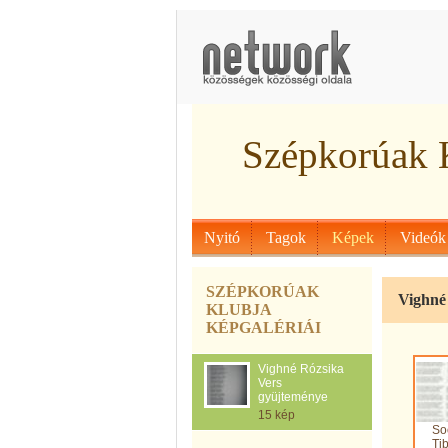
Szépkorúak 
Nyitó
Tagok
Képek
Videók
SZÉPKORÚAK
Vighné
KLUBJA
KÉPGALÉRIÁI
Vighné Rózsika
Vers
gyüjteménye
15 kép
So
Ti