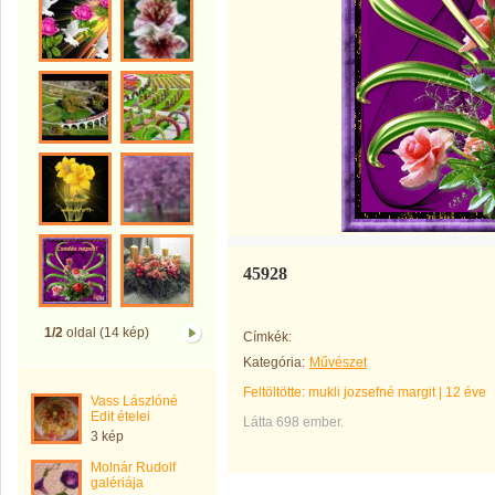
45928
1/2
oldal (14 kép)
Címkék:
Kategória:
Művészet
Feltöltötte:
mukli jozsefné margit
|
12 éve
Vass Lászlóné
Edit ételei
Látta 698 ember.
3 kép
Molnár Rudolf
galériája