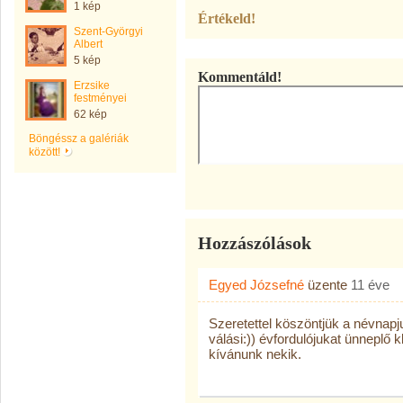
1 kép
Értékeld!
Szent-Györgyi
Albert
5 kép
Kommentáld!
Erzsike
festményei
62 kép
Böngéssz a galériák
között!
Hozzászólások
Egyed Józsefné
üzente
11 éve
Szeretettel köszöntjük a névnapju
válási:)) évfordulójukat ünneplő k
kívánunk nekik.