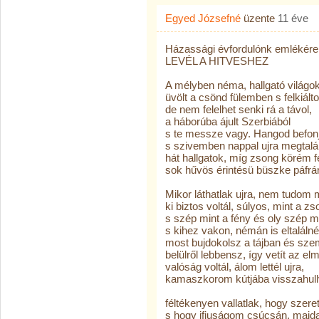
Egyed Józsefné
üzente
11 éve
Házassági évfordulónk emlékére
LEVÉL A HITVESHEZ
A mélyben néma, hallgató világok
üvölt a csönd fülemben s felkiálto
de nem felelhet senki rá a távol,
a háborúba ájult Szerbiából
s te messze vagy. Hangod befon
s szivemben nappal ujra megtalá
hát hallgatok, míg zsong körém f
sok hűvös érintésü büszke páfrá
Mikor láthatlak ujra, nem tudom 
ki biztos voltál, súlyos, mint a zso
s szép mint a fény és oly szép m
s kihez vakon, némán is eltalálné
most bujdokolsz a tájban és sz
belülről lebbensz, így vetít az el
valóság voltál, álom lettél ujra,
kamaszkorom kútjába visszahul
féltékenyen vallatlak, hogy szere
s hogy ifjuságom csúcsán, majda