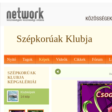
Szépkorúak Klubja
Nyitó
Tagok
Képek
Videók
Cikkek
Fórum
L
SZÉPKORÚAK
Di
KLUBJA
KÉPGALÉRIÁI
Klubképek
14 kép