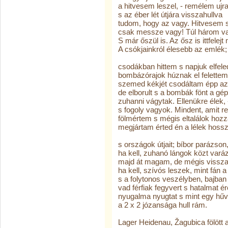
a hitvesem leszel, - remélem ujr
s az éber lét útjára visszahullva
tudom, hogy az vagy. Hitvesem s
csak messze vagy! Túl három va
S már őszül is. Az ősz is ittfelej
A csókjainkról élesebb az emlék;
csodákban hittem s napjuk elfel
bombázórajok húznak el felettem
szemed kékjét csodáltam épp az
de elborult s a bombák fönt a gé
zuhanni vágytak. Ellenükre élek, 
s fogoly vagyok. Mindent, amit r
fölmértem s mégis eltalálok hozz
megjártam érted én a lélek hossz
s országok útjait; bíbor parázson
ha kell, zuhanó lángok közt var
majd át magam, de mégis vissza
ha kell, szívós leszek, mint fán a
s a folytonos veszélyben, bajban
vad férfiak fegyvert s hatalmat ér
nyugalma nyugtat s mint egy hűv
a 2 x 2 józansága hull rám.
Lager Heidenau, Žagubica fölött