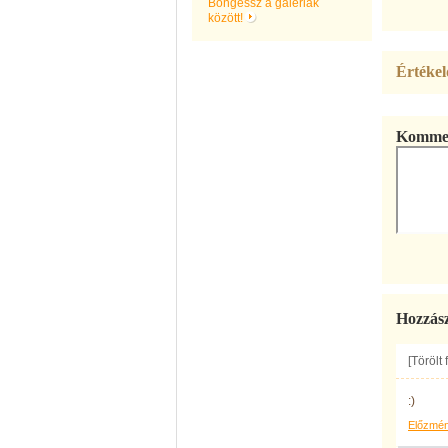
Böngéssz a galériák
között!
Értékel
Kommen
Hozzás
[Törölt
:)
Előzmé