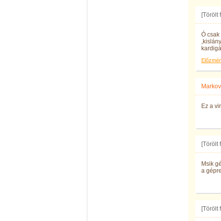
[Törölt
Ó csak 
,kislán
kardigá
Előzmé
Markov
Ez a vi
[Törölt
Msik g
a gépre.
[Törölt