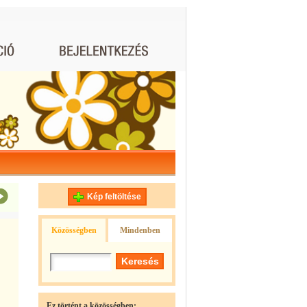
Kép feltöltése
Közösségben
Mindenben
Ez történt a közösségben: