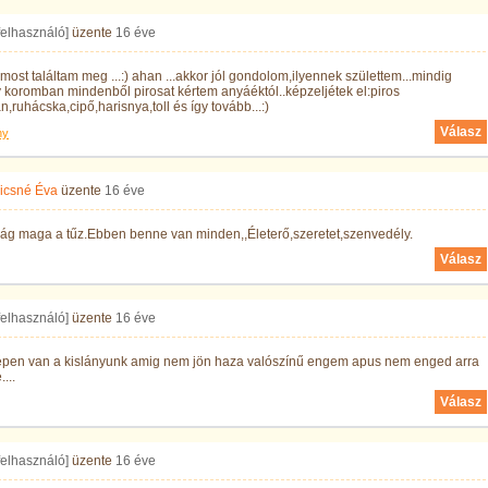
 felhasználó]
üzente
16 éve
most találtam meg ...:) ahan ...akkor jól gondolom,ilyennek születtem...mindig
y koromban mindenből pirosat kértem anyáéktól..képzeljétek el:piros
n,ruhácska,cipő,harisnya,toll és így tovább...:)
Válasz
ny
icsné Éva
üzente
16 éve
rág maga a tűz.Ebben benne van minden,,Életerő,szeretet,szenvedély.
Válasz
 felhasználó]
üzente
16 éve
épen van a kislányunk amig nem jön haza valószínű engem apus nem enged arra
...
Válasz
 felhasználó]
üzente
16 éve