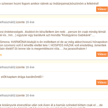
szívesen hozni fogom amikor ráérek az Indiánjaimat,köszönöm a felkérést!
Válasz
 felhasználó]
üzente
16 éve
osi érdekességek...klubbot én készítettem ám neki ...persze én csak mindig témát
el és...hm...:) egyszer egy barátunk azt mondta:"Klubgyáros Gabikánk".....
Simona :HARMÓNIA klubját is én indítottam el de az még akkor,hosszú hónapokon
on szomorú volt ő lehetlte élettel tele !: HOSPISS HÁZAK volt eredetileg..Ismeritek
lain életét?Jó lenne ide is megemlékezni róla......ha javasolhatom !
Válasz
ny
 felhasználó]
üzente
16 éve
előtt kaptam drága barátnőmtől !
Válasz
 felhasználó]
üzente
16 éve
ze kislányunk elvesztése után sok éven át a barnás színeket bírtam csak el.....de