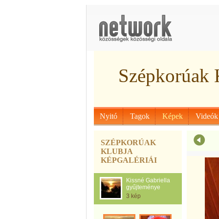
Szépkorúak 
Nyitó
Tagok
Képek
Videók
SZÉPKORÚAK
KLUBJA
KÉPGALÉRIÁI
Kissné Gabriella
gyűjteménye
3 kép