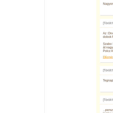
Nagyon 
[Törölt
Az :Orv
dobok f
Szabo 
át nagy
Polcz A
Előzmé
[Törölt
Tegnap 
[Törölt
...pers