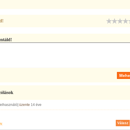
d!
táld!
zólások
 felhasználó]
üzente
14 éve
Válasz
ny