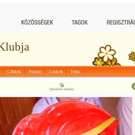
Klubja
Cikkek
Fórum
Linkek
Friss
Diavetítés indítása