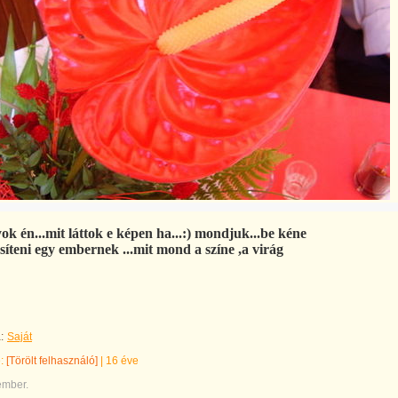
ok én...mit láttok e képen ha...:) mondjuk...be kéne
esíteni egy embernek ...mit mond a színe ,a virág
:
Saját
e:
[Törölt felhasználó]
|
16 éve
ember.