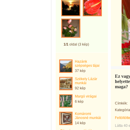
1/1
oldal (3 kép)
Hazánk
szépséges tájai
37 kép
Ez vagy
Székely Lázár
helyett
munkái
maga?
92 kép
Margó virágai
6 kép
Címkék:
Kategória
Komáromi
Jánosné munkái
Feltöltött
14 kép
Látta 40 