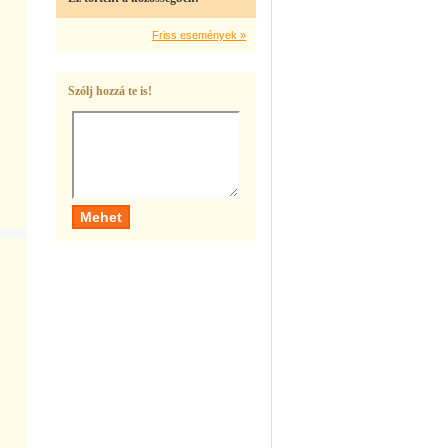
Friss események »
Szólj hozzá te is!