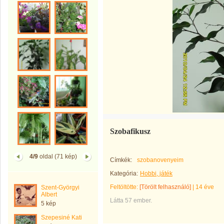
Szobafikusz
4/9
oldal (71 kép)
Címkék:
szobanovenyeim
Kategória:
Hobbi, játék
Feltöltötte:
[Törölt felhasználó]
|
14 éve
Szent-Györgyi
Albert
Látta 57 ember.
5 kép
Szepesiné Kati