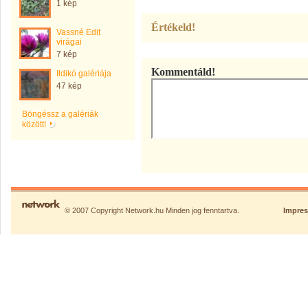
1 kép
Értékeld!
Vassné Edit
virágai
7 kép
Kommentáld!
Ildikó galériája
47 kép
Böngéssz a galériák
között!
© 2007 Copyright Network.hu Minden jog fenntartva.
Impre