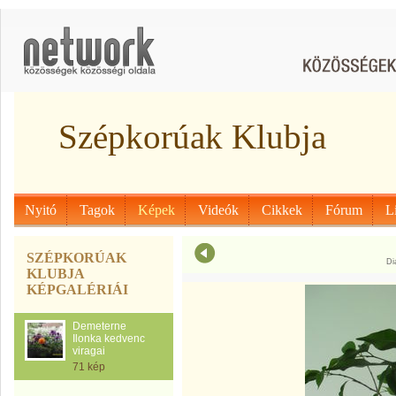
Szépkorúak Klubja
Nyitó
Tagok
Képek
Videók
Cikkek
Fórum
L
SZÉPKORÚAK
Di
KLUBJA
KÉPGALÉRIÁI
Demeterne
Ilonka kedvenc
viragai
71 kép