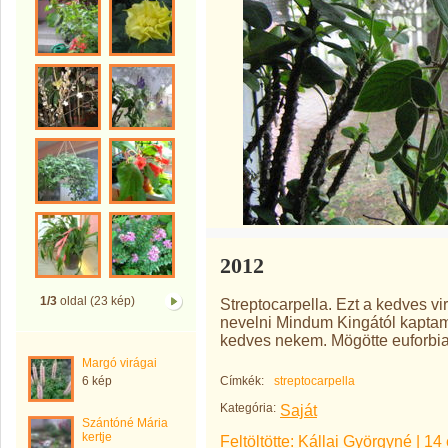
2012
1/3
oldal (23 kép)
Streptocarpella. Ezt a kedves vi
nevelni Mindum Kingától kaptam 
kedves nekem. Mögötte euforbia 
Margó virágai
6 kép
Címkék:
streptocarpella
Kategória:
Saját
Szántóné Mária
kertje
Feltöltötte:
Kállai Györgyné
|
14 