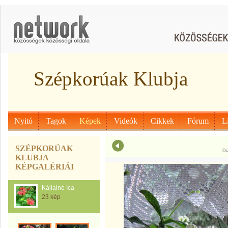
Szépkorúak Klubja
Nyitó
Tagok
Képek
Videók
Cikkek
Fórum
L
SZÉPKORÚAK
Di
KLUBJA
KÉPGALÉRIÁI
Kállainé Ica
23 kép