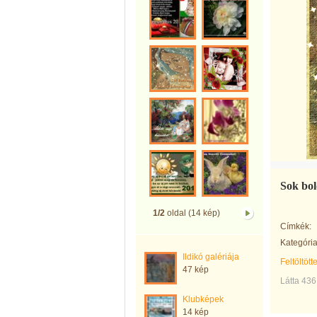
Sok bo
1/2
oldal (14 kép)
Címkék:
Kategória
Ildikó galériája
Feltöltött
47 kép
Látta 436
Klubképek
14 kép