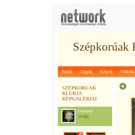
Szépkorúak 
Nyitó
Tagok
Képek
Videók
SZÉPKORÚAK
KLUBJA
KÉPGALÉRIÁI
Ünnepek
14 kép