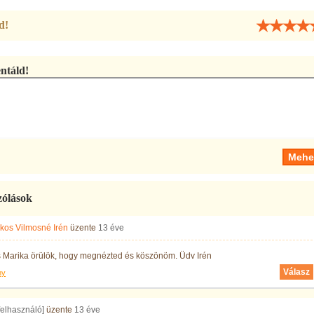
d!
táld!
zólások
os Vilmosné Irén
üzente
13 éve
 Marika örülök, hogy megnézted és köszönöm. Üdv Irén
Válasz
ny
 felhasználó]
üzente
13 éve