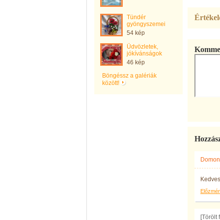
Értékel
Tündér
gyöngyszemei
54 kép
Üdvözletek,
Kommen
jókívánságok
46 kép
Böngéssz a galériák
között!
Hozzás
Domonk
Kedves
Előzmé
[Törölt