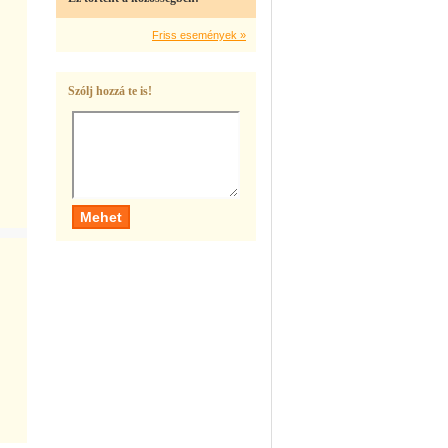
Friss események »
Szólj hozzá te is!