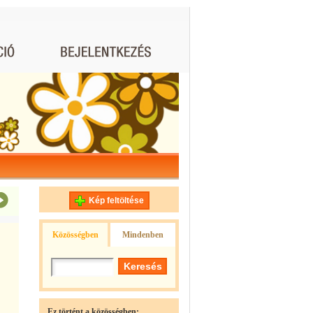
Kép feltöltése
Közösségben
Mindenben
Ez történt a közösségben: