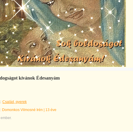
ldogságot kívánok Édesanyám
:
Család, gyerek
e:
Domonkos Vilmosné Irén
|
13 éve
 ember.