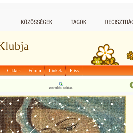
Klubja
Cikkek
Fórum
Linkek
Friss
Diavetítés indítása