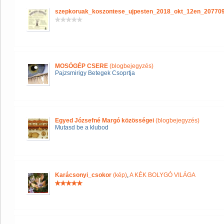
szepkoruak_koszontese_ujpesten_2018_okt_12en_20770
MOSÓGÉP CSERE
(blogbejegyzés)
Pajzsmirigy Betegek Csoprtja
Egyed Józsefné Margó közösségei
(blogbejegyzés)
Mutasd be a klubod
Karácsonyi_csokor
(kép)
,
A KÉK BOLYGÓ VILÁGA