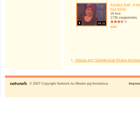
Kovács Kati : A ré
ház körül
18 éve
1735 megtekintés
04:16
suvi
Vissza a(z) Szépkorúak Klubja közös
© 2007 Copyright Network.hu Minden jog fenntartva.
Impre