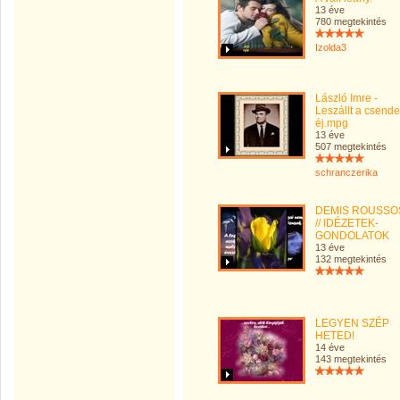
13 éve
780 megtekintés
Izolda3
László Imre -
Leszállt a csend
éj.mpg
13 éve
507 megtekintés
schranczerika
DEMIS ROUSSO
// IDÉZETEK-
GONDOLATOK
13 éve
132 megtekintés
LEGYEN SZÉP
HETED!
14 éve
143 megtekintés