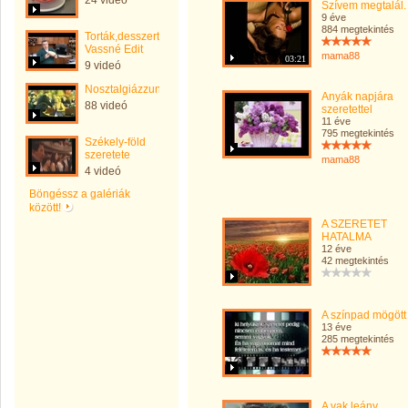
24 videó
Szívem megtalál.
9 éve
884 megtekintés
Torták,desszertek-
Vassné Edit
mama88
03:21
9 videó
Nosztalgiázzunk
Anyák napjára
88 videó
szeretettel
11 éve
795 megtekintés
Székely-föld
szeretete
mama88
4 videó
Böngéssz a galériák
között!
A SZERETET
HATALMA
12 éve
42 megtekintés
A színpad mögött
13 éve
285 megtekintés
A vak leány.