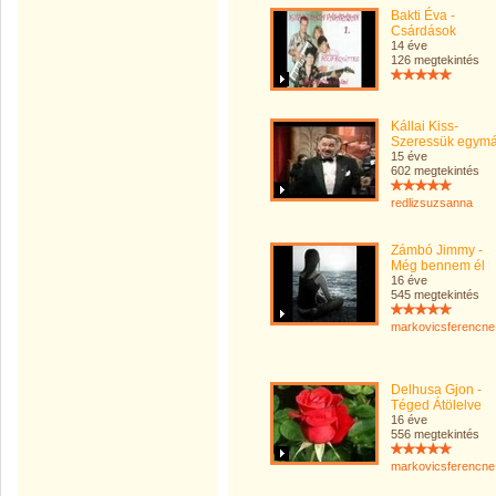
Bakti Éva -
Csárdások
14 éve
126 megtekintés
Kállai Kiss-
Szeressük egymá
15 éve
602 megtekintés
redlizsuzsanna
Zámbó Jimmy -
Még bennem él
16 éve
545 megtekintés
markovicsferencne
Delhusa Gjon -
Téged Átölelve
16 éve
556 megtekintés
markovicsferencne