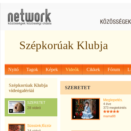
Szépkorúak Klubja
Nyitó
Tagok
Képek
Videók
Cikkek
Fórum
L
Szépkorúak Klubja
SZERETET
videógalériái
Meglepetés.
SZERETET
4 éve
28 videó
373 megtekintés
mama88
Süssünk,főzzünk.