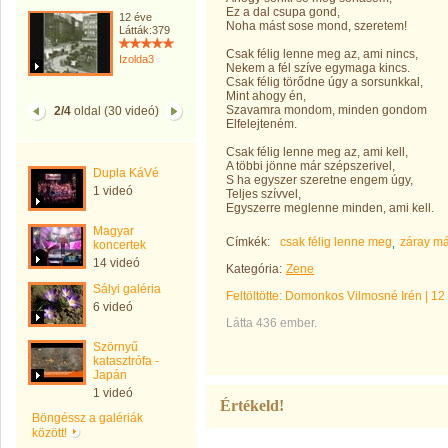
Ez a dal csupa gond,
12 éve
Noha mást sose mond, szeretem!
Látták:379
Csak félig lenne meg az, ami nincs,
Izolda3
Nekem a fél szíve egymaga kincs.
Csak félig törődne úgy a sorsunkkal,
Mint ahogy én,
Szavamra mondom, minden gondom
2/4
oldal (30 videó)
Elfelejteném.
Csak félig lenne meg az, ami kell,
A többi jönne már szépszerivel,
Dupla KáVé
S ha egyszer szeretne engem úgy,
1 videó
Teljes szívvel,
Egyszerre meglenne minden, ami kell.
Magyar
Címkék:
csak félig lenne meg
záray má
koncertek
14 videó
Kategória:
Zene
Sályi galéria
Feltöltötte:
Domonkos Vilmosné Irén
|
12
6 videó
Látta 436 ember.
Szörnyű
katasztrófa -
Japán
1 videó
Értékeld!
Böngéssz a galériák
között!