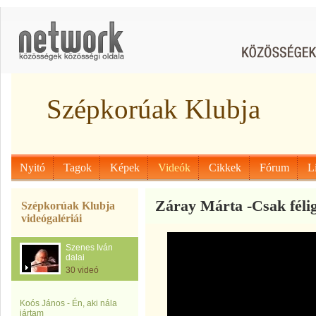
Szépkorúak Klubja
Nyitó
Tagok
Képek
Videók
Cikkek
Fórum
L
Záray Márta -Csak féli
Szépkorúak Klubja
videógalériái
Szenes Iván
dalai
30 videó
Koós János - Én, aki nála
jártam