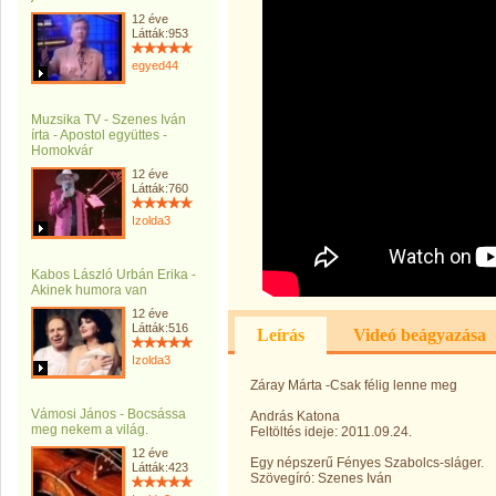
12 éve
Látták:953
egyed44
Muzsika TV - Szenes Iván
írta - Apostol együttes -
Homokvár
12 éve
Látták:760
Izolda3
Kabos László Urbán Erika -
Akinek humora van
12 éve
Látták:516
Leírás
Videó beágyazása
Izolda3
Záray Márta -Csak félig lenne meg
Vámosi János - Bocsássa
András Katona
meg nekem a világ.
Feltöltés ideje: 2011.09.24.
12 éve
Egy népszerű Fényes Szabolcs-sláger.
Látták:423
Szövegíró: Szenes Iván