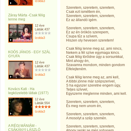
Izolda3
Szeretem, szeretem, szeretem,
Csak ezt ismétlem én,
Záray Márta -Csak félig
Szeretem, szeretem, szeretem,
lenne meg
Ez az állandó igém.
12 éve
Szeretem, szeretem, szeretem,
Látták:437
Ez az én örökös szerepem,
Csupa tűz a szívem,
Izolda3
Hiszen oly hevesen szeretem!
Csak félig lenne meg az, ami nincs,
KOÓS JÁNOS - EGY SZÁL
Nekem a fél szíve egymaga kincs.
GYUFA
Csak félig törődne úgy a sorsunkkal,
Mint ahogy én,
12 éve
Szavamra mondom, minden gondom
Látták:437
Elfelejteném.
Izolda3
Csak félig lenne meg az, ami kell,
A többi jönne már szépszerivel,
S ha egyszer szeretne engem úgy,
Kovács Kati - Ha
Teljes szívvel,
legközelebb látlak (1977)
Egyszerre meglenne minden, ami kell.
12 éve
Szeretem, szeretem, szeretem,
Látták:554
És meg nem unom én,
Izolda3
Szeretem, szeretem, szeretem,
A mosolyt a szép szemén.
A RÉGI MÁNIÁM -
Szeretem, szeretem, szeretem,
CSÁKÁNYI LÁSZLÓ
Ahogy senki se még sohasem,