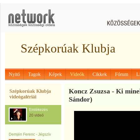
Szépkorúak Klubja
Nyitó
Tagok
Képek
Videók
Cikkek
Fórum
L
Koncz Zsuzsa - Ki mine
Szépkorúak Klubja
videógalériái
Sándor)
Emlékezés
20 videó
Demjén Ferenc - Jégszív