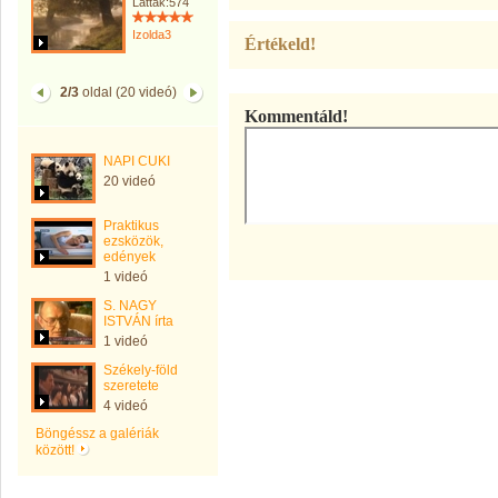
Látták:574
Izolda3
Értékeld!
2/3
oldal (20 videó)
Kommentáld!
NAPI CUKI
20 videó
Praktikus
ezsközök,
edények
1 videó
S. NAGY
ISTVÁN írta
1 videó
Székely-föld
szeretete
4 videó
Böngéssz a galériák
között!