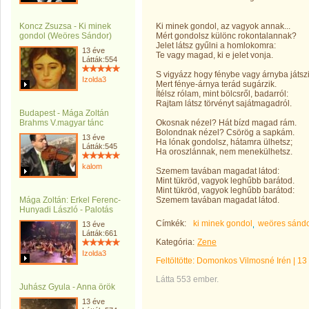
Koncz Zsuzsa - Ki minek
Ki minek gondol, az vagyok annak...
gondol (Weöres Sándor)
Mért gondolsz különc rokontalannak?
Jelet látsz gyűlni a homlokomra:
13 éve
Te vagy magad, ki e jelet vonja.
Látták:554
S vigyázz hogy fénybe vagy árnyba játszi
Izolda3
Mert fénye-árnya terád sugárzik.
Ítélsz rólam, mint bölcsről, badarról:
Rajtam látsz törvényt sajátmagadról.
Budapest - Mága Zoltán
Brahms V.magyar tánc
Okosnak nézel? Hát bízd magad rám.
Bolondnak nézel? Csörög a sapkám.
13 éve
Ha lónak gondolsz, hátamra ülhetsz;
Látták:545
Ha oroszlánnak, nem menekülhetsz.
kalom
Szemem tavában magadat látod:
Mint tükröd, vagyok leghűbb barátod.
Mint tükröd, vagyok leghűbb barátod:
Mága Zoltán: Erkel Ferenc-
Szemem tavában magadat látod.
Hunyadi László - Palotás
Címkék:
ki minek gondol
weöres sándo
13 éve
Látták:661
Kategória:
Zene
Izolda3
Feltöltötte:
Domonkos Vilmosné Irén
|
13
Látta 553 ember.
Juhász Gyula - Anna örök
13 éve