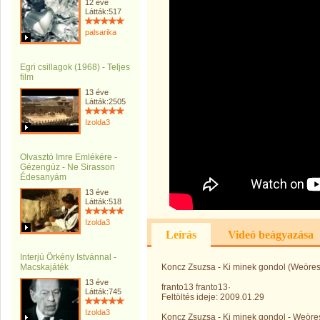
12 éve
Látták:517
palsarika
Egri csillagok (1968) - Teljes
film
13 éve
Látták:2505
Izolda3
Olvasztó Imre Emlékére -
Gézengúz - Ne Sirasson
Édesanyám
13 éve
Látták:518
Izolda3
Leírás
Videó beágyazása
Interjú Örkény Istvánnal -
Macskajáték
Koncz Zsuzsa - Ki minek gondol (Weöre
13 éve
franto13 franto13·
Látták:745
Feltöltés ideje: 2009.01.29
Izolda3
Koncz Zsuzsa - Ki minek gondol - Weör