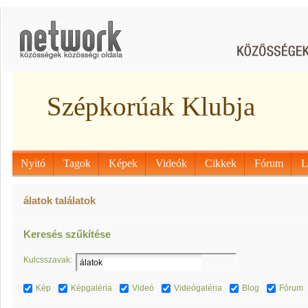
Szépkorúak Klubja
Nyitó
Tagok
Képek
Videók
Cikkek
Fórum
L
álatok találatok
Keresés szűkítése
Kulcsszavak:
Kép
Képgaléria
Videó
Videógaléria
Blog
Fórum