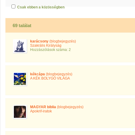
Csak ebben a közösségben
69 találat
karácsony
(blogbejegyzés)
Szakrális Királyság
Hozzászólások száma: 2
kékcápa
(blogbejegyzés)
A KÉK BOLYGÓ VILÁGA
MAGYAR biblia
(blogbejegyzés)
Apokrif-iratok