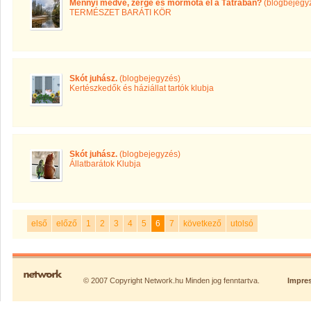
Mennyi medve, zerge és mormota él a Tátrában?
(blogbejegy
TERMÉSZET BARÁTI KÖR
Skót juhász.
(blogbejegyzés)
Kertészkedők és háziállat tartók klubja
Skót juhász.
(blogbejegyzés)
Állatbarátok Klubja
első
előző
1
2
3
4
5
6
7
következő
utolsó
© 2007 Copyright Network.hu Minden jog fenntartva.
Impre