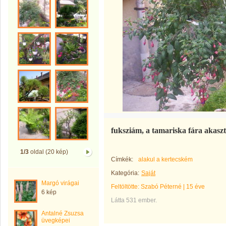
fuksziám, a tamariska fára akasz
1/3
oldal (20 kép)
Címkék:
alakul a kertecském
Kategória:
Saját
Margó virágai
Feltöltötte:
Szabó Péterné
|
15 éve
6 kép
Látta 531 ember.
Antalné Zsuzsa
üvegképei