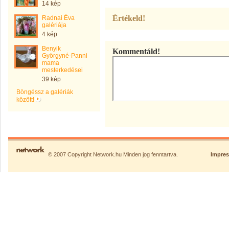
14 kép
Értékeld!
Radnai Éva
galériája
4 kép
Benyik
Kommentáld!
Györgyné-Panni
mama
mesterkedései
39 kép
Böngéssz a galériák
között!
© 2007 Copyright Network.hu Minden jog fenntartva.
Impre