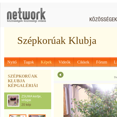
Szépkorúak Klubja
Nyitó
Tagok
Képek
Videók
Cikkek
Fórum
L
SZÉPKORÚAK
Di
KLUBJA
KÉPGALÉRIÁI
ZSUMA kertje,
virágai
20 kép