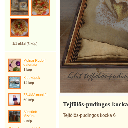
1/1
oldal (3 kép)
Molnár Rudolf
galériája
1 kép
Klubképek
14 kép
ZSUMA munkái
50 kép
Tejfölös-pudingos kocka
Süssünk -
Tejfölös-pudingos kocka 6
főzzünk
2 kép