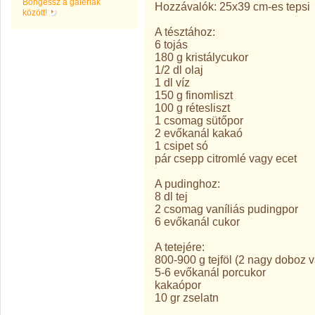
Böngéssz a galériák
Hozzávalók: 25x39 cm-es tepsi
között!
A tésztához:
6 tojás
180 g kristálycukor
1/2 dl olaj
1 dl víz
150 g finomliszt
100 g rétesliszt
1 csomag sütőpor
2 evőkanál kakaó
1 csipet só
pár csepp citromlé vagy ecet
A pudinghoz:
8 dl tej
2 csomag vaníliás pudingpor
6 evőkanál cukor
A tetejére:
800-900 g tejföl (2 nagy doboz 
5-6 evőkanál porcukor
kakaópor
10 gr zselatn