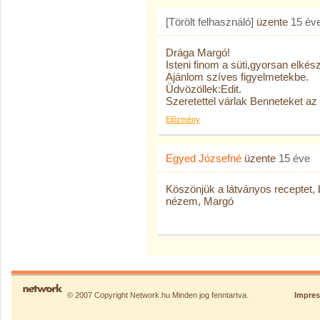
[Törölt felhasználó]
üzente
15 év
Drága Margó!
Isteni finom a süti,gyorsan elkész
Ajánlom szíves figyelmetekbe.
Üdvözöllek:Edit.
Szeretettel várlak Benneteket a
Előzmény
Egyed Józsefné
üzente
15 éve
Köszönjük a látványos receptet, 
nézem, Margó
© 2007 Copyright Network.hu Minden jog fenntartva.
Impre