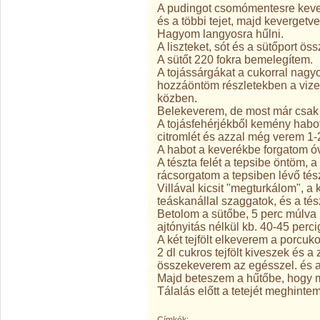
A pudingot csomómentesre kever
és a többi tejet, majd kevergetv
Hagyom langyosra hűlni.
A liszteket, sót és a sütőport ö
A sütőt 220 fokra bemelegítem.
A tojássárgákat a cukorral nagy
hozzáöntöm részletekben a vizet,
közben.
Belekeverem, de most már csak ka
A tojásfehérjékből kemény habo
citromlét és azzal még verem 1-2
A habot a keverékbe forgatom óv
A tészta felét a tepsibe öntöm,
rácsorgatom a tepsiben lévő tés
Villával kicsit "megturkálom", a
teáskanállal szaggatok, és a té
Betolom a sütőbe, 5 perc múlva 
ajtónyitás nélkül kb. 40-45 perc
A két tejfölt elkeverem a porcuko
2 dl cukros tejfölt kiveszek és a
összekeverem az egésszel. és a 
Majd beteszem a hűtőbe, hogy m
Tálalás előtt a tetejét meghinte