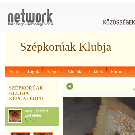
Szépkorúak Klubja
Nyitó
Tagok
Képek
Videók
Cikkek
Fórum
L
SZÉPKORÚAK
Di
KLUBJA
KÉPGALÉRIÁI
Vass Lászlóné
Edit ételei
3 kép