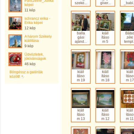
Pánczélné_Julika
szeke...
giver...
_babi.
képei
11 kép
schrancz erika -
Erika képei
12 kép
balla
kiáll
Báta
A három Székely
gási
ításo
zéki
kiállitása
ajánd...
m 5
templ.
9 kép
Üdvözletek,
jókívánságok
46 kép
kiáll
kiáll
kiáll
Böngéssz a galériák
ításo
ításo
ításo
között!
m 19
m 18
m 17
kiáll
kiáll
kiáll
ításo
ításo
ításo
m 13
m 12
m 11