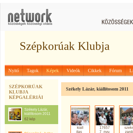
Szépkorúak Klubja
Nyitó
Tagok
Képek
Videók
Cikkek
Fórum
L
SZÉPKORÚAK
Székely Lázár, kiállítosom 2011
KLUBJA
KÉPGALÉRIÁI
Székely Lázár,
kiállítosom 2011
62 kép
kiall
17657
szek
itas_
7_nyu
zardi