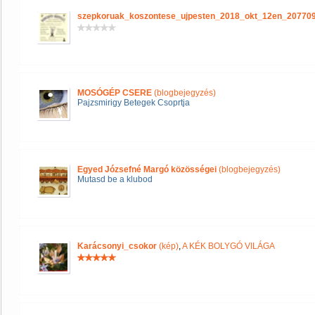
szepkoruak_koszontese_ujpesten_2018_okt_12en_20770
MOSÓGÉP CSERE
(blogbejegyzés)
Pajzsmirigy Betegek Csoprtja
Egyed Józsefné Margó közösségei
(blogbejegyzés)
Mutasd be a klubod
Karácsonyi_csokor
(kép)
,
A KÉK BOLYGÓ VILÁGA