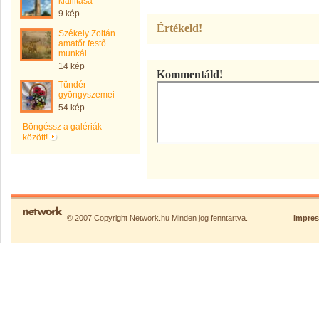
kiállitása
9 kép
Értékeld!
Székely Zoltán
amatőr festő
munkái
14 kép
Kommentáld!
Tündér
gyöngyszemei
54 kép
Böngéssz a galériák
között!
© 2007 Copyright Network.hu Minden jog fenntartva.
Impre