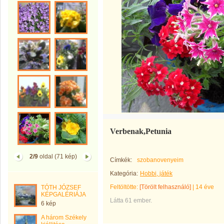
Verbenak,Petunia
2/9
oldal (71 kép)
Címkék:
szobanovenyeim
Kategória:
Hobbi, játék
Feltöltötte:
[Törölt felhasználó]
|
14 éve
TÓTH JÓZSEF
KÉPGALÉRIÁJA
Látta 61 ember.
6 kép
A három Székely