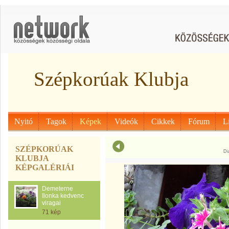
Szépkorúak Klubja
Nyitó
Tagok
Képek
Videók
Cikkek
Fórum
L
SZÉPKORÚAK
Di
KLUBJA
KÉPGALÉRIÁI
Demeterne
Ilonka kedvenc
viragai
71 kép