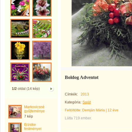
Boldog Adventot
1/2
oldal (14 kép)
Címkék:
2013
Kategória:
Saját
Markovicsné
Feltöltötte:
Demján Mária
|
12 éve
gyűjteménye
7 kép
Látta 719 ember.
Erzsike
festményei