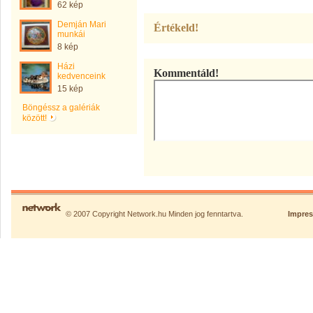
62 kép
Demján Mari
Értékeld!
munkái
8 kép
Házi
Kommentáld!
kedvenceink
15 kép
Böngéssz a galériák
között!
© 2007 Copyright Network.hu Minden jog fenntartva.
Impre