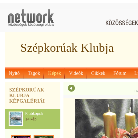
Szépkorúak Klubja
Nyitó
Tagok
Képek
Videók
Cikkek
Fórum
L
SZÉPKORÚAK
Di
KLUBJA
KÉPGALÉRIÁI
Klubképek
14 kép