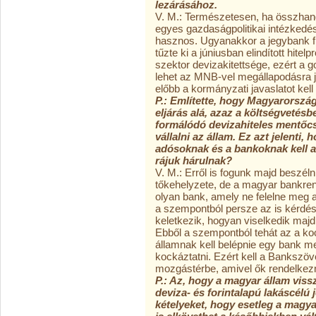
lezárásához.
V. M.: Természetesen, ha összhan
egyes gazdaságpolitikai intézkedé
hasznos. Ugyanakkor a jegybank fü
tűzte ki a júniusban elindított hite
szektor devizakitettsége, ezért a
lehet az MNB-vel megállapodásra j
előbb a kormányzati javaslatot kell 
P.: Említette, hogy Magyarország 
eljárás alá, azaz a költségvetés
formálódó devizahiteles mentőc
vállalni az állam. Ez azt jelenti
adósoknak és a bankoknak kell 
rájuk hárulnak?
V. M.: Erről is fogunk majd beszéln
tőkehelyzete, de a magyar bankren
olyan bank, amely ne felelne meg
a szempontból persze az is kérdés,
keletkezik, hogyan viselkedik majd
Ebből a szempontból tehát az a ko
államnak kell belépnie egy bank 
kockáztatni. Ezért kell a Bankszöve
mozgástérbe, amivel ők rendelkez
P.: Az, hogy a magyar állam viss
deviza- és forintalapú lakáscélú 
kételyeket, hogy esetleg a magya