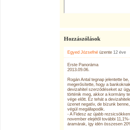
Hozzászólások
Egyed Józsefné
üzente
12 éve
Erste Panoráma
2013.09.06.
Rogán Antal tegnap jelentette be
megerősítette, hogy a bankoknak
devizahitel szerződéseket az ügy
történik meg, akkor a kormány 
vége előtt. Ez tehát a devizahite
üzenet negatív, de bízunk benn
végül megállapodik.
- A Fidesz az újabb rezsicsökken
november elejétől további 11,1%-
áramárak, így idén összesen 20