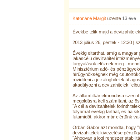
Katonáné Margit
üzente
13 éve
Évekbe telik majd a devizahitel
2013 július 26, péntek - 12:30 | s
Évekig eltarthat, amíg a magyar 
lakáscélú devizahitel intézményét
tárgyalások előznek meg - mon
Minisztérium adó- és pénzügyekér
hírügynökségnek még csütörtökön
rövidíteni a jelzáloghitelek átla
akadályozni a devizahitelek "elbu
Az államtitkár elmondása szerin
megoldásra kell számítani, az ös
"A cél a devizahitelek forinthitel
folyamat évekig tarthat, és ha si
futamidőt, akkor már elértünk vala
Orbán Gábor azt mondta, hogy "a
devizahitelek kivezetése pénzügy
"Ahogyan a jogi rendszer stabili