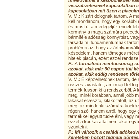
is elkövethet a későbbiekben vá
visszafizetésével kapcsolatban i
kapcsolatban mit üzen a piacok
V. M.: Kizárt dolognak tartom. A m
kell mondanom, hogy egy korábbi e
és most újra mérlegeljük ennek leh
kormány a maga számára preceden
bármiféle adósság könnyítést, vag
társadalmi fundamentumnak tartom, h
probléma az, hogy az árfolyamválto
késedelem, hanem tömeges méretű tö
hitelek piacán, ezért ezzel rendsze
P.: A formálódó mentőcsomag so
azokat, akik már 90 napon túli k
azokat, akik eddig rendesen törle
V. M.: Elképzelhetőnek tartom, de a
összes javaslatot, ami majd fel fo
termék fusson ki a rendszerből. A l
meg, minél korábban, annál jobb mi
lakását elvesztő, kilakoltatott, az 
meg, az mindenki számára kockázat
régen szó, hanem arról, hogy egy 
termékkel együtt tud-e élni, vagy
ezzel a kockázattal nem akar együtt
szüntetni.
P.: Mi változik a családi adóke
keretében hozott tegnapi döntés