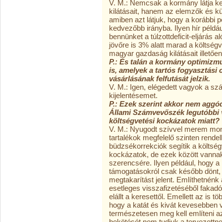
V. M.: Nemcsak a kormány látja 
kilátásait, hanem az elemzők és kül
amiben azt látjuk, hogy a korábbi 
kedvezőbb irányba. Ilyen hír példá
bennünket a túlzottdeficit-eljárás al
jövőre is 3% alatt marad a költségv
magyar gazdaság kilátásait illetően
P.: És talán a kormány optimizmu
is, amelyek a tartós fogyasztási 
vásárlásának felfutását jelzik.
V. M.: Igen, elégedett vagyok a sz
kijelentésemet.
P.: Ezek szerint akkor nem aggód
Állami Számvevőszék legutóbbi
költségvetési kockázatok miatt?
V. M.: Nyugodt szívvel merem mond
tartalékok megfelelő szinten rendel
büdzsékorrekciók segítik a költség
kockázatok, de ezek között vannak
szerencsére. Ilyen például, hogy 
támogatásokról csak később dönt, 
megtakarítást jelent. Említhetnénk
esetleges visszafizetéséből fakad
elállt a keresettől. Emellett az is
hogy a katát és kivát kevesebben 
természetesen meg kell említeni az
bekötését nem tudjuk a tervezettne