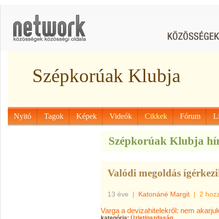
Szépkorúak Klubja
Nyitó
Tagok
Képek
Videók
Cikkek
Fórum
L
Szépkorúak Klubja hír
Valódi megoldás ígérkez
13 éve
|
Katonáné Margit
|
2 hoz
Varga a devizahitelekről: nem akarju
kategória:
Üzlet/gazdaság