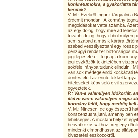
konkrétumokra, a gyakorlatra té
keretek?
V. M.: Ezekről fogunk tárgyalni a
érdemit mondani. A kormány tegnap
megoldásokat vette számba. Azért k
az egy dolog, hogy mire ad lehető
további dolog, hogy ebből milyen p
sem szabad a másik kárára történn
szabad veszélyeztetni egy rossz p
pénzügyi rendszer biztonságos mű
jogi lépésekkel. Tegnap a kormány 
jogi eszközök tekintetében viszony
sokféle irányba tudunk elindulni.
van sok mérlegelendő kockázati tén
döntés előtt az érintettekkel tárgya
hiteleseket képviselő civil szerve
egyeztetek.
P.: Van-e valamilyen időkorlát, 
illetve van-e valamilyen megszab
kormány felől, hogy meddig kell 
V. M.: Nincsen, de egy ésszerű ha
konszenzusra jutni, amennyiben e
lehetséges. A mostani helyzet egy
beavatkozással hoz meg egy dönté
mindenki elmondhassa az álláspont
kivezetési eszközökről.