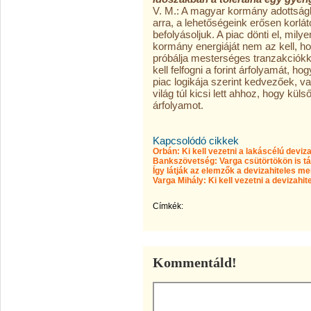
V. M.: A magyar kormány adottságké
arra, a lehetőségeink erősen korlá
befolyásoljuk. A piac dönti el, mi
kormány energiáját nem az kell, ho
próbálja mesterséges tranzakciók
kell felfogni a forint árfolyamát, 
piac logikája szerint kedvezőek, v
világ túl kicsi lett ahhoz, hogy k
árfolyamot.
Kapcsolódó cikkek
Orbán: Ki kell vezetni a lakáscélú deviz
Bankszövetség: Varga csütörtökön is tá
Így látják az elemzők a devizahiteles 
Varga Mihály: Ki kell vezetni a devizahit
Címkék:
Kommentáld!