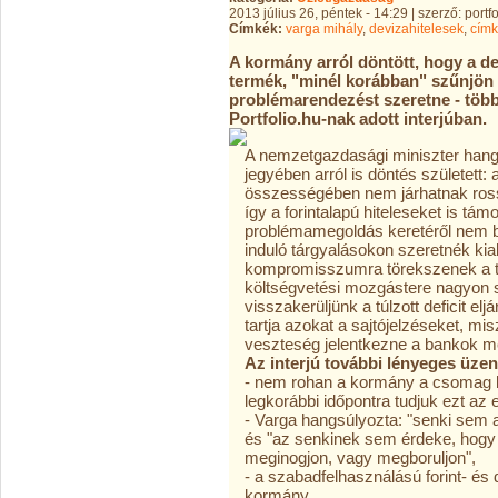
2013 július 26, péntek - 14:29 | szerző: port
Címkék:
varga mihály
,
devizahitelesek
,
címk
A kormány arról döntött, hogy a de
termék, "minél korábban" szűnjön
problémarendezést szeretne - többe
Portfolio.hu-nak adott interjúban.
A nemzetgazdasági miniszter hang
jegyében arról is döntés született: 
összességében nem járhatnak ross
így a forintalapú hiteleseket is tá
problémamegoldás keretéről nem be
induló tárgyalásokon szeretnék kial
kompromisszumra törekszenek a t
költségvetési mozgástere nagyon s
visszakerüljünk a túlzott deficit el
tartja azokat a sajtójelzéseket, mis
veszteség jelentkezne a bankok m
Az interjú további lényeges üzen
- nem rohan a kormány a csomag bej
legkorábbi időpontra tudjuk ezt az 
- Varga hangsúlyozta: "senki sem 
és "az senkinek sem érdeke, hogy 
meginogjon, vagy megboruljon",
- a szabadfelhasználású forint- és
kormány,