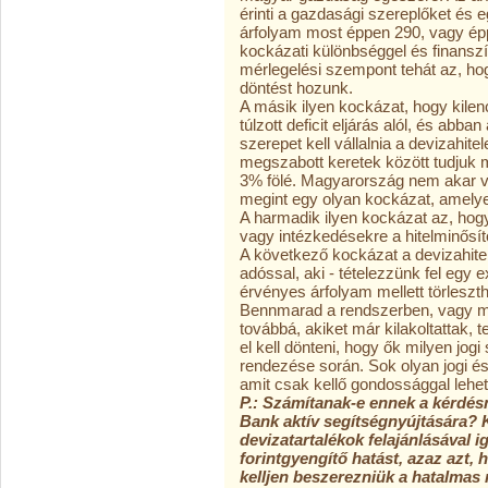
érinti a gazdasági szereplőket és 
árfolyam most éppen 290, vagy épp
kockázati különbséggel és finanszír
mérlegelési szempont tehát az, hog
döntést hozunk.
A másik ilyen kockázat, hogy kilen
túlzott deficit eljárás alól, és abb
szerepet kell vállalnia a devizahi
megszabott keretek között tudjuk
3% fölé. Magyarország nem akar viss
megint egy olyan kockázat, amelyet
A harmadik ilyen kockázat az, hog
vagy intézkedésekre a hitelminősít
A következő kockázat a devizahitele
adóssal, aki - tételezzünk fel egy
érvényes árfolyam mellett törleszt
Bennmarad a rendszerben, vagy mi t
továbbá, akiket már kilakoltattak, t
el kell dönteni, hogy ők milyen jo
rendezése során. Sok olyan jogi és
amit csak kellő gondossággal lehet 
P.: Számítanak-e ennek a kérdé
Bank aktív segítségnyújtására? 
devizatartalékok felajánlásával i
forintgyengítő hatást, azaz azt,
kelljen beszerezniük a hatalmas