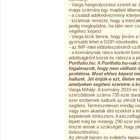
- Varga hangsúlyozása szerint az 
maga számára egy majdani állam
- a családi adókedvezmény kiterjesz
- kizártnak nevezte, hogy a tranza
pedig meglepődne, ha idén nem cs
végéhez képest
- Varga bízik benne, hogy jövőre a
gyorsabb lehet a GDP-növekedés
- az IMF-hitel előtörlesztéséről s
- a kormánynak nincs konkrét forin
adottságként kezeli és rábízza a pi
Portfolio.hu: A Portfolio.hu-nak
fogalmazott, hogy nem oldható m
probléma. Most ehhez képest mé
hallunk. Jól értjük-e ezt, illetve
amelyeken segíteni szeretne a 
Varga Mihály: A kormány 2010-es m
szerződések száma 735 ezer darab 
ezer embernek tudtunk az elmúlt h
segíteni. Természetesen mindig va
vagy nem akartak élni ezekkel a le
képtelenek törleszteni. A kézzelfo
lépett még be mintegy 290 ezer emb
érezte annak a szükségét, hogy pl
törlesztéséhez.
Az elmúlt három év kollektív tapas