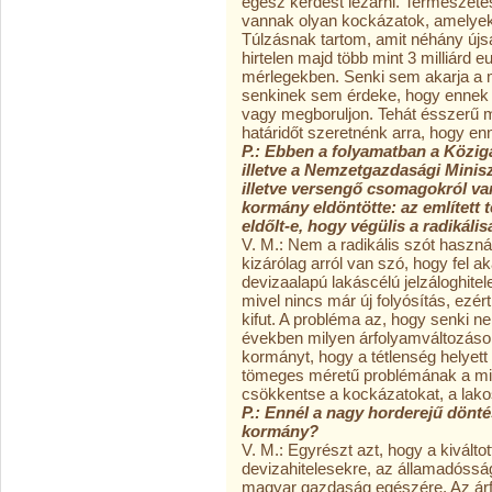
egész kérdést lezárni. Természete
vannak olyan kockázatok, amelyeke
Túlzásnak tartom, amit néhány újsá
hirtelen majd több mint 3 milliárd 
mérlegekben. Senki sem akarja a 
senkinek sem érdeke, hogy ennek a
vagy megboruljon. Tehát ésszerű 
határidőt szeretnénk arra, hogy e
P.: Ebben a folyamatban a Közig
illetve a Nemzetgazdasági Mini
illetve versengő csomagokról va
kormány eldöntötte: az említett 
eldőlt-e, hogy végülis a radikál
V. M.: Nem a radikális szót haszná
kizárólag arról van szó, hogy fel a
devizaalapú lakáscélú jelzáloghitel
mivel nincs már új folyósítás, ezér
kifut. A probléma az, hogy senki
években milyen árfolyamváltozások 
kormányt, hogy a tétlenség helyett 
tömeges méretű problémának a mi
csökkentse a kockázatokat, a lako
P.: Ennél a nagy horderejű dönt
kormány?
V. M.: Egyrészt azt, hogy a kivált
devizahitelesekre, az államadósság
magyar gazdaság egészére. Az árf