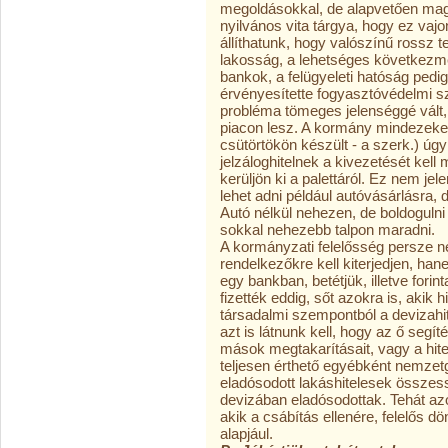
megoldásokkal, de alapvetően mag
nyilvános vita tárgya, hogy ez va
állíthatunk, hogy valószínű rossz 
lakosság, a lehetséges következm
bankok, a felügyeleti hatóság pedi
érvényesítette fogyasztóvédelmi s
probléma tömeges jelenséggé vált,
piacon lesz. A kormány mindezeket 
csütörtökön készült - a szerk.) úgy
jelzáloghitelnek a kivezetését kell
kerüljön ki a palettáról. Ez nem jel
lehet adni például autóvásárlásra, 
Autó nélkül nehezen, de boldogulni 
sokkal nehezebb talpon maradni.
A kormányzati felelősség persze n
rendelkezőkre kell kiterjedjen, ha
egy bankban, betétjük, illetve forin
fizették eddig, sőt azokra is, akik 
társadalmi szempontból a devizahi
azt is látnunk kell, hogy az ő seg
mások megtakarításait, vagy a hite
teljesen érthető egyébként nemzet
eladósodott lakáshitelesek összes
devizában eladósodottak. Tehát az
akik a csábítás ellenére, felelős dö
alapjául.