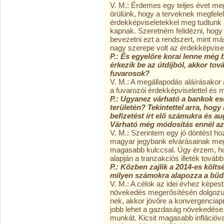
V. M.: Érdemes egy teljes évet meg
örülünk, hogy a terveknek megfelel
érdekképviseletekkel meg tudtunk 
kapnak. Szeretném felidézni, hogy
bevezetni ezt a rendszert, mint m
nagy szerepe volt az érdekképvise
P.: És egyelőre korai lenne még 
érkezik be az útdíjból, akkor to
fuvarosok?
V. M.: A megállapodás aláírásakor
a fuvarozói érdekképviselettel és 
P.: Ugyanez várható a bankok ese
területén? Tekintettel arra, hog
befizetést írt elő számukra és au
Várható még módosítás ennél a
V. M.: Szerintem egy jó döntést h
magyar jegybank elvárásainak meg
magasabb kulccsal. Úgy érzem, h
alapján a tranzakciós illeték továb
P.: Közben zajlik a 2014-es költ
milyen számokra alapozza a büd
V. M.: A célok az idei évhez képes
növekedés megerősítésén dolgozun
nek, akkor jövőre a konvergenciap
jobb lehet a gazdaság növekedése. E
munkát. Kicsit magasabb inflációva