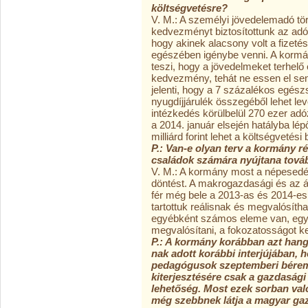
költségvetésre?
V. M.: A személyi jövedelemadó tö
kedvezményt biztosítottunk az adór
hogy akinek alacsony volt a fizeté
egészében igénybe venni. A kormán
teszi, hogy a jövedelmeket terhelő
kedvezmény, tehát ne essen el sen
jelenti, hogy a 7 százalékos egész
nyugdíjjárulék összegéből lehet l
intézkedés körülbelül 270 ezer ad
a 2014. január elsején hatályba lé
milliárd forint lehet a költségvetési
P.: Van-e olyan terv a kormány r
családok számára nyújtana továb
V. M.: A kormány most a népesedés
döntést. A makrogazdasági és az á
fér még bele a 2013-as és 2014-es
tartottuk reálisnak és megvalósít
egyébként számos eleme van, egy
megvalósítani, a fokozatosságot ke
P.: A kormány korábban azt hang
nak adott korábbi interjújában, h
pedagógusok szeptemberi bérem
kiterjesztésére csak a gazdaság
lehetőség. Most ezek sorban val
még szebbnek látja a magyar gaz