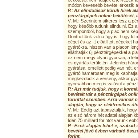
módon kevesebb bevétel érkezik a
P.: Az elindulásuk körüli hírek a
pénztárgépek online bekötését, il
V. M.: Szerintem sikeres lesz a pé
hogy később tudunk elindulni. Ez 
szempontból, hogy a piac nem kép
Dönthettünk volna úgy is, hogy lét
céget és az itt előállított gépeket 
gyártókra, hiszen van a piacon leng
elláthatják új pénztárgépekkel a p
ez nem megy olyan gyorsan, a lehe
és gyártás területén. Jelenleg hár
gyártása, emellett pedig van hét, 
gyártó hamarosan meg is kaphatja 
megkezdődik a verseny, akkor gyo
gyorsabban meg is valósul a pénzt
P.: Azt már tudjuk, hogy a kormá
bevételt vár a pénztárgépek onli
forinttal szemben. Arra vannak 
alapján, hogy az elektronikus útd
V. M.: Eddig azt tapasztaljuk, hogy
az első három hét adatai alapján kb.
Idén 75 milliárd forintot várunk ebbő
P.: Ezek alapján lehet-e, szabad-e
bevétel jövő évben várható össze
forint.