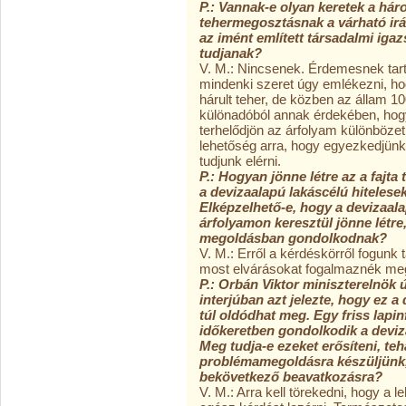
P.: Vannak-e olyan keretek a há
tehermegosztásnak a várható irá
az imént említett társadalmi ig
tudjanak?
V. M.: Nincsenek. Érdemesnek tar
mindenki szeret úgy emlékezni, ho
hárult teher, de közben az állam 100
különadóból annak érdekében, hogy
terhelődjön az árfolyam különbözetb
lehetőség arra, hogy egyezkedjün
tudjunk elérni.
P.: Hogyan jönne létre az a fajta
a devizaalapú lakáscélú hitelesek
Elképzelhető-e, hogy a devizaala
árfolyamon keresztül jönne létre
megoldásban gondolkodnak?
V. M.: Erről a kérdéskörről fogunk 
most elvárásokat fogalmaznék me
P.: Orbán Viktor miniszterelnök 
interjúban azt jelezte, hogy ez 
túl oldódhat meg. Egy friss lapi
időkeretben gondolkodik a deviza
Meg tudja-e ezeket erősíteni, te
problémamegoldásra készüljünk, 
bekövetkező beavatkozásra?
V. M.: Arra kell törekedni, hogy a l