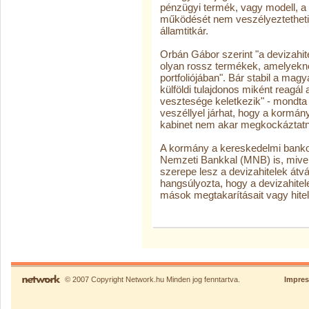
pénzügyi termék, vagy modell, a
működését nem veszélyeztetheti 
államtitkár.
Orbán Gábor szerint "a devizahi
olyan rossz termékek, amelyekne
portfoliójában". Bár stabil a mag
külföldi tulajdonos miként reagál
vesztesége keletkezik" - mondta
veszéllyel járhat, hogy a kormány
kabinet nem akar megkockáztatn
A kormány a kereskedelmi bankok
Nemzeti Bankkal (MNB) is, mive
szerepe lesz a devizahitelek átvá
hangsúlyozta, hogy a devizahite
mások megtakarításait vagy hitele
© 2007 Copyright Network.hu Minden jog fenntartva.
Impre