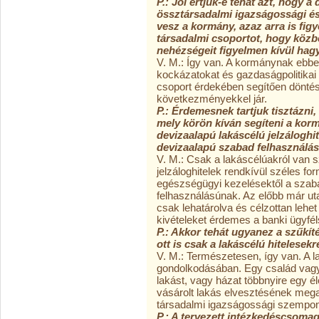
P.: Jól értjük-e tehát azt, hogy 
össztársadalmi igazságossági és
vesz a kormány, azaz arra is fi
társadalmi csoportot, hogy közb
nehézségeit figyelmen kívül hag
V. M.: Így van. A kormánynak ebben
kockázatokat és gazdaságpolitika
csoport érdekében segítően döntést
következményekkel jár.
P.: Érdemesnek tartjuk tisztázni
mely körön kíván segíteni a kor
devizaalapú lakáscélú jelzáloghi
devizaalapú szabad felhasználású
V. M.: Csak a lakáscélúakról van 
jelzáloghitelek rendkívül széles fo
egészségügyi kezelésektől a szabad
felhasználásúnak. Az előbb már ut
csak lehatárolva és célzottan lehe
kivételeket érdemes a banki ügyfé
P.: Akkor tehát ugyanez a szűkítés
ott is csak a lakáscélú hitelese
V. M.: Természetesen, így van. A 
gondolkodásában. Egy család vag
lakást, vagy házat többnyire egy él
vásárolt lakás elvesztésének mega
társadalmi igazságossági szempont
P.: A tervezett intézkedéscsomag