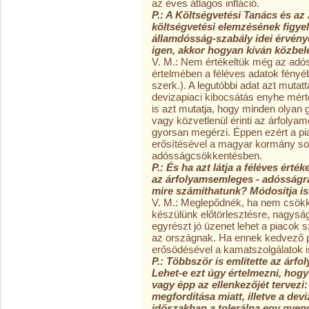
az éves átlagos infláció.
P.: A Költségvetési Tanács és a
költségvetési elemzésének figye
államdósság-szabály idei érvénye
igen, akkor hogyan kíván közbel
V. M.: Nem értékeltük még az adóss
értelmében a féléves adatok fényé
szerk.). A legutóbbi adat azt mutat
devizapiaci kibocsátás enyhe mért
is azt mutatja, hogy minden olyan 
vagy közvetlenül érinti az árfolyam
gyorsan megérzi. Éppen ezért a pi
erősítésével a magyar kormány so
adósságcsökkentésben.
P.: És ha azt látja a féléves ért
az árfolyamsemleges - adósságrát
mire számíthatunk? Módosítja is
V. M.: Meglepődnék, ha nem csök
készülünk előtörlesztésre, nagyság
egyrészt jó üzenet lehet a piacok
az országnak. Ha ennek kedvező pi
erősödésével a kamatszolgálatok 
P.: Többször is említette az árf
Lehet-e ezt úgy értelmezni, hogy
vagy épp az ellenkezőjét tervezi:
megfordítása miatt, illetve a dev
időszakban a tolerálna egy gyen