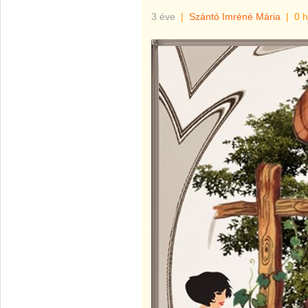
3 éve
|
Szántó Imréné Mária
|
0 