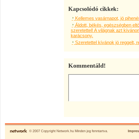
Kapcsolódó cikkek:
Kellemes vasárnapot, jó pihené
Áldott, békés, egészségben elt
szeretettel! A világnak azt kív
karácsony.
Szeretettel kívánok jó reggelt, 
Kommentáld!
© 2007 Copyright Network.hu Minden jog fenntartva.
Impre