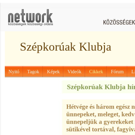
Szépkorúak Klubja
Nyitó
Tagok
Képek
Videók
Cikkek
Fórum
L
Szépkorúak Klubja hír
Hétvége és három egész n
ünnepeket, meleget, kedve
ünnepeljük a gyerekeket is
sütikével tortával, fagyiv