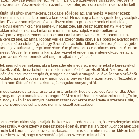
átok, hogy szenvedni nehéz. Nem, nincs így, a szenvedés vigasztaló, kedves, a
 szerencse. A szenvedésben azonban szeretni, és a szeretetben szenvedni kell.
 útján, lássátok gyermekeim, csak az első lépés az, ami nehéz. A legnehezebb
k nem más, mint a félelmünk a kereszttől. Nincs meg a bátorságunk, hogy viseljük 
ket. Ez azonban teljesen téves! Hiszen akárhogy is szeretnénk elfutni előle,
k úgyis elér minket, nem menekülhetünk tőle. Mit veszthetünk tehát? Miért nem
 akkor inkább a keresztünket és miért nem használjuk vándorbotként a
ágba? A legtöbb ember sajnos hátat fordít a keresztnek. Minél jobban futnak
 kereszt elől, az annál jobban veri és szorongatja őket. Ha ti bölcsek akartok lenni
jetek inkább elébe úgy, ahogy Szent András tette. Mikor ő a keresztjét a levegőbe
kedni, ezt kiáltotta: „Légy üdvözölve, ó te jó kereszt! Ó csodálatos kereszt, ó forrón
kereszt! Vegyél fel engem a karjaidba: vigyél el engem az emberek közül és adjál
gem az én Mesteremnek, aki engem rajtad megváltott.”
ek meg jól gyermekeim, aki a keresztje elé megy, az megmenekül a keresztektől.
lkozik velük, de ez békében zajlik le, szereti és bátran viseli őket. A keresztek
 őt Jézussal, megtisztítják őt, kiragadják ebből a világból, eltávolítanak a szívéből
adályt, átsegítik őt ezen a világon, úgy ahogy egy híd a vízen átsegít. Nézzétek a
. Ha nem üldözték őket, akkor saját magukat sanyargatták.
 egy szerzetes azt panaszolta a mi Urunknak, hogy üldözik őt. Azt mondta: „Uram,
m, hogy ennyire bántalmaznak engem?” Mire a mi Urunk ezt válaszolta neki: „És én,
én, hogy a kálvárián annyira bántalmazzanak?” Akkor megértette a szerzetes, sírt,
rt könyörgött és soha többé nem merészelt panaszkodni.
i embereket akkor vigasztalják, ha keresztet hordoznak, de a jó keresztényeket akko
keresztjük. A keresztény a kereszt kebelében él, mint hal a vízben. Gondoljatok Sze
, neki két koronája volt, egyik a tisztaságáé, a másik a mártíromságáé. Milyen bold
z a kedves szent, hogy a szenvedést jobban szerette, mint a bűnt.