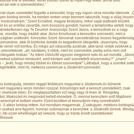
tással élik le életüket. Minél jobban szeret az Atyám egy lelket, annál több
et ad neki a szenvedéshez.”
nát olyan szeretettel fogadta a keresztet, hogy egy napon sírva mondta Istennek: „
lyen boldog lennék, ha minden ember ereje bennem lakoznék, hogy a világ összes
t hordozhatnám.” Szent Erzsébet, magyar királylány, mikor saját alattvalói kiűzték
ól és az erdőbe zavarták, nem bosszúra gondolt, hanem a templomba sietett, hogy
lénekeltessen egy Te Deumot. Aranyszájú Szent János, a keresztnek ez a nagy
e, mondta, hogy inkább akar Jézus Krisztussal a kereszten szenvedni, mint a
zágban uralkodni. Keresztes Szent Jánosnak szerzetestársai összes kegyetlenség
t szenvednie, akik őt börtönbe dobták és kegyetlenül ütlegelték, olyannyira, hogy
te vérrel volt borítva. És mégis azt válaszolta azoknak, akik tanúi voltak ezeknek a
s jeleneteknek: „ah, barátaim, ti sírtok, mert én szenvedek, pedig soha nem volt
ldogabb órában.” Az Isteni Üdvözítő egyszer megjelent neki és azt mondta: „János
 neked jutalmul mindazért, amit Irántam való szeretetből elszenvedsz?” „Uram!” –
a – „tedd, hogy mindig többet és többet szenvedjek!” Láthatjuk, hogy a szentek sokk
gértették, mint mi, mekkora szerencse a Jóistenért szenvedni.
a boldogság, minden reggel feláldozni magunkat a Jóistennek és bűneink
ért magunkra venni minden rosszat. Könyörögni kell a kereszt szeretetéért, csak
z viselésük édes. Én megtapasztaltam ezt négy vagy öt éven át. Rengeteg
st, tiltakozást és megrovást kellett elviseljek. Ó, mennyi keresztem volt! Majdnem
 amennyit el tudtam viselni. Ezért kezdtem el keresztjeim meg szeretéséért
i. S akkor boldog lettem. Azt mondtam magamnak: „Csakugyan, mekkora boldogsá
szabad arra figyelni, honnan származnak a keresztek: a Jóistentől jönnek. Mindig
z, Aki ezzel lehetőséget ad nekünk, hogy az Iránta érzett szeretetünket
thassuk.