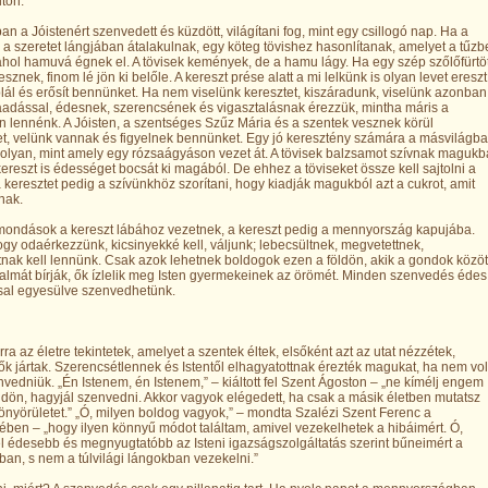
ton.
an a Jóistenért szenvedett és küzdött, világítani fog, mint egy csillogó nap. Ha a
 a szeretet lángjában átalakulnak, egy köteg tövishez hasonlítanak, amelyet a tűzb
hol hamuvá égnek el. A tövisek kemények, de a hamu lágy. Ha egy szép szőlőfürtö
esznek, finom lé jön ki belőle. A kereszt prése alatt a mi lelkünk is olyan levet ereszt
lál és erősít bennünket. Ha nem viselünk keresztet, kiszáradunk, viselünk azonban
adással, édesnek, szerencsének és vigasztalásnak érezzük, mintha máris a
lennénk. A Jóisten, a szentséges Szűz Mária és a szentek vesznek körül
, velünk vannak és figyelnek bennünket. Egy jó keresztény számára a másvilágba
 olyan, mint amely egy rózsaágyáson vezet át. A tövisek balzsamot szívnak magukb
ereszt is édességet bocsát ki magából. De ehhez a töviseket össze kell sajtolni a
 keresztet pedig a szívünkhöz szorítani, hogy kiadják magukból azt a cukrot, amit
nak.
mondások a kereszt lábához vezetnek, a kereszt pedig a mennyország kapujába.
gy odaérkezzünk, kicsinyekké kell, váljunk; lebecsültnek, megvetettnek,
tnak kell lennünk. Csak azok lehetnek boldogok ezen a földön, akik a gondok közöt
almát bírják, ők ízlelik meg Isten gyermekeinek az örömét. Minden szenvedés édes
sal egyesülve szenvedhetünk.
rra az életre tekintetek, amelyet a szentek éltek, elsőként azt az utat nézzétek,
k jártak. Szerencsétlennek és Istentől elhagyatottnak érezték magukat, ha nem vol
nvedniük. „Én Istenem, én Istenem,” – kiáltott fel Szent Ágoston – „ne kímélj engem
ldön, hagyjál szenvedni. Akkor vagyok elégedett, ha csak a másik életben mutatsz
önyörületet.” „Ó, milyen boldog vagyok,” – mondta Szalézi Szent Ferenc a
ben – „hogy ilyen könnyű módot találtam, amivel vezekelhetek a hibáimért. Ó,
 édesebb és megnyugtatóbb az Isteni igazságszolgáltatás szerint bűneimért a
an, s nem a túlvilági lángokban vezekelni.”