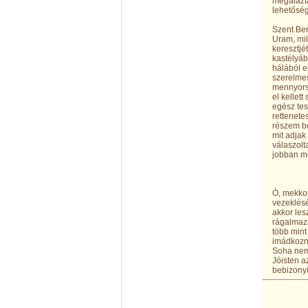
megalázta
lehetőség
Szent Ber
Uram, mi
keresztjé
kastélyáb
hálából e
szerelmes
mennyors
el kellet
egész tes
rettenete
részem bo
mit adjak
válaszolt
jobban me
Ó, mekkor
vezeklésé
akkor les
rágalmazá
több mint
imádkozn
Soha nem 
Jóisten a
bebizonyí