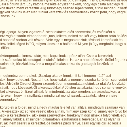
kelt át, mire ezt látván mindannyian követték őt. Csináljuk mi is így, kövessük az éd
, aki előttünk járt. Egy katona mesélte egyszer nekem, hogy egy csata alatt egy fél
olttesteken ment keresztül. Alig tudott egy szabad lépést tenni, a föld mindenütt vért
. Így kell nekünk is az életutunkat keresztek és szenvedések között járni, hogy végre
ezhessünk.
égi lajtorja. Milyen vigasztaló Isten tekintete előtt szenvedni, és esténként a
retvizsgálat során elmondhatni: „nos, lelkem, neked ma két vagy három órán át Jéz
al hasonló sorban volt részed, Vele együtt megostoroztak, tövissel koronáztak és
 feszítettek téged is.” Ó, milyen kincs ez a halálhoz! Milyen jó úgy meghalni, hogy a
 éltünk.
sóvárognunk a kereszt után, mint kapzsinak a pénz után. Csak a keresztek
nek számunkra biztonságot az utolsó ítéletkor. Ha az a nap elérkezik, örülni fogunk 
seinknek, büszkék leszünk a megaláztatásainkra és gazdagok leszünk az
kban.
 megkérdez benneteket: „Gazdag akarok lenni, mit kell tennem hát?”, azt
átok, hogy dolgozni. Nos, ahhoz, hogy valaki a mennyországba kerüljön, szenvedn
édes Üdvözítő Cirenei Simon személyében megmutatta nekünk az utat. Az Üdvözítő
arátait, hogy kövessék Őt a keresztjükkel. A Jóisten azt akarja, hogy soha ne vegyük
nket a keresztről. Ezért állítják fel mindenütt, az utak mentén, a magaslatokon, a
 tereken, hogy mi rápillantva mindig azt mondhassuk: „Látjátok, Isten ennyire
 bennünket.”
körülöleli a földet, mind a négy világtáj felé fel van állítva, mindegyik számára van
. A keresztek az ég felé vezető úton állnak, mint egy szép kőhíd, amely egy folyó föl
 Azok a keresztények, akik nem szenvednek, törékeny hídon ülnek a folyó felett, egy
n, amely lábuk alatt minden pillanatban lezuhanással fenyeget. Bár az olyan is
t, aki nem szereti a keresztet, de kedves piros fénye, csak egy kis csillag lesz a