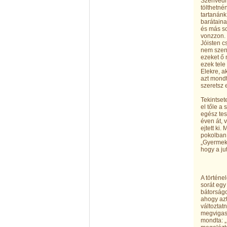
Szenvedni
tölthetné
tartanánk
barátaina
és más s
vonzzon. 
Jóisten c
nem szenv
ezeket ő 
ezek tele
Elekre, a
azt mondt
szeretsz
Tekintset
el tőle a 
egész tes
éven át, 
ejtett ki
pokolban,
„Gyermeke
hogy a ju
A történe
sorát egy
bátorságo
ahogy azt
változtat
megvigasz
mondta: „