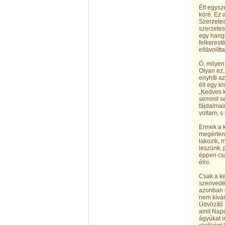
Élt egysz
köré. Ez 
Szerzetes
szerzetes
egy hango
felkerest
eltávolít
Ó, milyen
Olyan ez,
enyhíti a
élt egy ki
„Kedves k
semmit s
fájdalmai
voltam, s
Ennek a k
megérteni
lakozik, 
leszünk,
éppen cs
élni.
Csak a ke
szenvedé
azonban g
nem kíván
Üdvözítő 
amit Napó
ágyúkat i