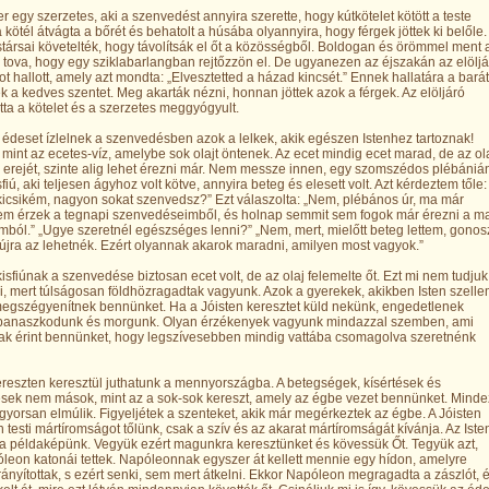
er egy szerzetes, aki a szenvedést annyira szerette, hogy kútkötelet kötött a teste
a kötél átvágta a bőrét és behatolt a húsába olyannyira, hogy férgek jöttek ki belőle.
társai követelték, hogy távolítsák el őt a közösségből. Boldogan és örömmel ment 
 tova, hogy egy sziklabarlangban rejtőzzön el. De ugyanezen az éjszakán az elöljá
t hallott, amely azt mondta: „Elvesztetted a házad kincsét.” Ennek hallatára a bará
ék a kedves szentet. Meg akarták nézni, honnan jöttek azok a férgek. Az elöljáró
tatta a kötelet és a szerzetes meggyógyult.
 édeset ízlelnek a szenvedésben azok a lelkek, akik egészen Istenhez tartoznak!
 mint az ecetes-víz, amelybe sok olajt öntenek. Az ecet mindig ecet marad, de az ol
z erejét, szinte alig lehet érezni már. Nem messze innen, egy szomszédos plébániá
sfiú, aki teljesen ágyhoz volt kötve, annyira beteg és elesett volt. Azt kérdeztem tőle:
icsikém, nagyon sokat szenvedsz?” Ezt válaszolta: „Nem, plébános úr, ma már
em érzek a tegnapi szenvedéseimből, és holnap semmit sem fogok már érezni a m
mból.” „Ugye szeretnél egészséges lenni?” „Nem, mert, mielőtt beteg lettem, gonos
 újra az lehetnék. Ezért olyannak akarok maradni, amilyen most vagyok.”
isfiúnak a szenvedése biztosan ecet volt, de az olaj felemelte őt. Ezt mi nem tudjuk
, mert túlságosan földhözragadtak vagyunk. Azok a gyerekek, akikben Isten szell
megszégyenítnek bennünket. Ha a Jóisten keresztet küld nekünk, engedetlenek
 panaszkodunk és morgunk. Olyan érzékenyek vagyunk mindazzal szemben, ami
ak érint bennünket, hogy legszívesebben mindig vattába csomagolva szeretnénk
reszten keresztül juthatunk a mennyországba. A betegségek, kísértések és
sek nem mások, mint az a sok-sok kereszt, amely az égbe vezet bennünket. Minde
yorsan elmúlik. Figyeljétek a szenteket, akik már megérkeztek az égbe. A Jóisten
 testi mártíromságot tőlünk, csak a szív és az akarat mártíromságát kívánja. Az Iste
a példaképünk. Vegyük ezért magunkra keresztünket és kövessük Őt. Tegyük azt,
leon katonái tettek. Napóleonnak egyszer át kellett mennie egy hídon, amelyre
rányítottak, s ezért senki, sem mert átkelni. Ekkor Napóleon megragadta a zászlót, 