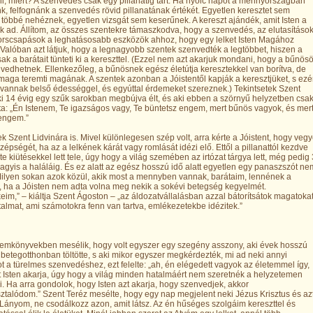
, miért? A szenvedés csak egy pillanatig tart. Ha nyolc napot a mennyországban
nk, felfognánk a szenvedés rövid pillanatának értékét. Egyetlen keresztet sem
 többé nehéznek, egyetlen vizsgát sem keserűnek. A kereszt ajándék, amit Isten a
k ad. Állítom, az összes szentekre támaszkodva, hogy a szenvedés, az elutasításo
orscsapások a leghatásosabb eszközök ahhoz, hogy egy lelket Isten Magához
Valóban azt látjuk, hogy a legnagyobb szentek szenvedték a legtöbbet, hiszen a
sak a barátait tünteti ki a kereszttel. (Ezzel nem azt akarjuk mondani, hogy a bűnös
edhetnek. Ellenkezőleg, a bűnösnek egész életútja keresztekkel van borítva, de
maga teremti magának. A szentek azonban a Jóistentől kapják a keresztjüket, s ezé
 vannak belső édességgel, és egyúttal érdemeket szereznek.) Tekintsetek Szent
ki 14 évig egy szűk sarokban megbújva élt, és aki ebben a szörnyű helyzetben csa
a: „Én Istenem, Te igazságos vagy, Te büntetsz engem, mert bűnös vagyok, és mer
 engem.”
ek Szent Lidvinára is. Mivel különlegesen szép volt, arra kérte a Jóistent, hogy veg
szépségét, ha az a lelkének kárát vagy romlását idézi elő. Ettől a pillanattól kezdve
te kiütésekkel lett tele, úgy hogy a világ szemében az irtózat tárgya lett, még pedig
vagyis a haláláig. És ez alatt az egész hosszú idő alatt egyetlen egy panaszszót ne
. Milyen sokan azok közül, akik most a mennyben vannak, barátaim, lennének a
 ha a Jóisten nem adta volna meg nekik a sokévi betegség kegyelmét.
im,” – kiáltja Szent Ágoston – „az áldozatvállalásban azzal bátorítsátok magatokat
talmat, ami számotokra fenn van tartva, emlékezetekbe idézitek.”
lemkönyvekben mesélik, hogy volt egyszer egy szegény asszony, aki évek hosszú
 betegotthonban töltötte, s aki mikor egyszer megkérdezték, mi ad neki annyi
t a türelmes szenvedéshez, ezt felelte: „ah, én elégedett vagyok az életemmel így,
 Isten akarja, úgy hogy a világ minden hatalmáért nem szeretnék a helyzetemen
ni. Ha arra gondolok, hogy Isten azt akarja, hogy szenvedjek, akkor
talódom.” Szent Teréz mesélte, hogy egy nap megjelent neki Jézus Krisztus és az
Lányom, ne csodálkozz azon, amit látsz. Az én hűséges szolgáim kereszttel és