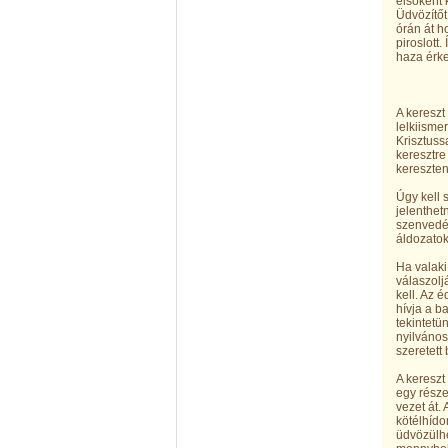
elsőként 
Üdvözítőt
órán át h
piroslott
haza érk
A kereszt 
lelkiisme
Krisztuss
keresztre
kereszten
Úgy kell 
jelenthet
szenvedé
áldozato
Ha valaki
válaszolj
kell. Az 
hívja a b
tekintetü
nyilvános
szeretett
A kereszt 
egy része
vezet át.
kötélhído
üdvözülhe