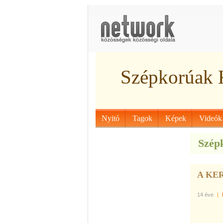
Szépkorúak 
Nyitó
Tagok
Képek
Videók
Szép
A KE
14 éve
|