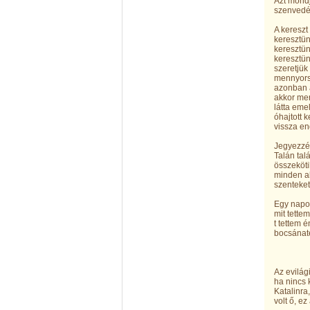
Azt mondj
szenvedés
A kereszt
keresztün
keresztün
keresztün
szeretjük
mennyorsz
azonban a
akkor men
látta emel
óhajtott 
vissza en
Jegyezzét
Talán talá
összekötik
minden ak
szenteket
Egy napon
mit tette
t tettem 
bocsánaté
Az evilág
ha nincs 
Katalinra
volt ő, e