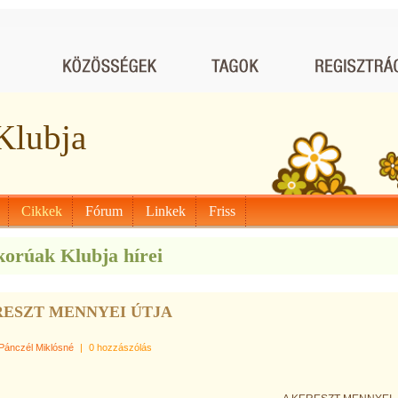
Klubja
Cikkek
Fórum
Linkek
Friss
korúak Klubja hírei
RESZT MENNYEI ÚTJA
Pánczél Miklósné
|
0 hozzászólás