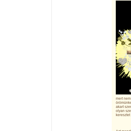
mert nem 
örömünket
akart sze
olyan sze
keresztet