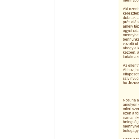
mennybol
Aki azonb
keresztek
dobnak, a
prés alá t
amely táp
egyet oda
mennyben 
bennünket
vezető út
ahogy a k
kézben, a
tartalmaz
Az ellent
Ahhoz, ho
eltaposot
szív nyug
ha Jézus
Nos, ha a
amelyen ő
miért sze
ezen a fö
irántam k
betegségé
mennyivel
betegágyb