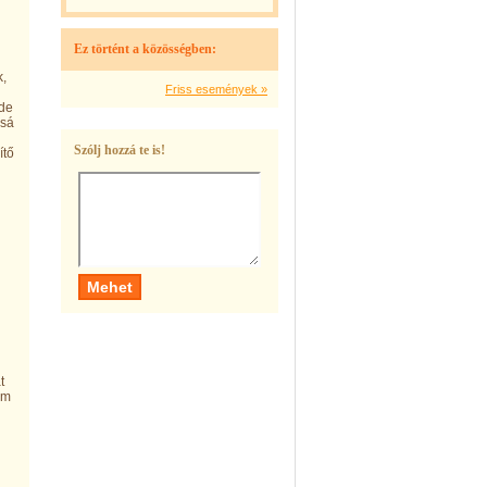
Ez történt a közösségben:
k,
Friss események »
 de
ssá
Szólj hozzá te is!
ítő
t
em