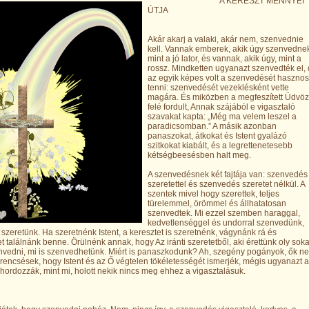
A KERESZT MENNYEI
ÚTJA
Akár akarj a valaki, akár nem, szenvednie
kell. Vannak emberek, akik úgy szenvedne
mint a jó lator, és vannak, akik úgy, mint a
rossz. Mindketten ugyanazt szenvedték el,
az egyik képes volt a szenvedését haszno
tenni: szenvedését vezeklésként vette
magára. És miközben a megfeszített Üdvöz
felé fordult, Annak szájából e vigasztaló
szavakat kapta: „Még ma velem leszel a
paradicsomban.” A másik azonban
panaszokat, átkokat és Istent gyalázó
szitkokat kiabált, és a legrettenetesebb
kétségbeesésben halt meg.
A szenvedésnek két fajtája van: szenvedés
szeretettel és szenvedés szeretet nélkül. A
szentek mivel hogy szerettek, teljes
türelemmel, örömmel és állhatatosan
szenvedtek. Mi ezzel szemben haraggal,
kedvetlenséggel és undorral szenvedünk,
szeretünk. Ha szeretnénk Istent, a keresztet is szeretnénk, vágynánk rá és
 találnánk benne. Örülnénk annak, hogy Az iránti szeretetből, aki érettünk oly soka
nvedni, mi is szenvedhetünk. Miért is panaszkodunk? Ah, szegény pogányok, ők n
rencsések, hogy Istent és az Ő végtelen tökéletességét ismerjék, mégis ugyanazt a
 hordozzák, mint mi, holott nekik nincs meg ehhez a vigasztalásuk.