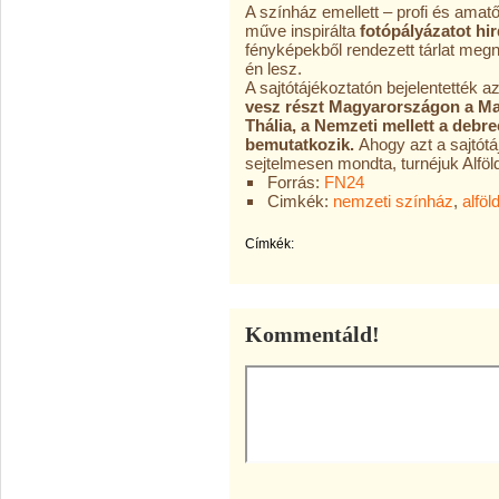
A színház emellett – profi és ama
műve inspirálta
fotópályázatot hir
fényképekből rendezett tárlat meg
én lesz.
A sajtótájékoztatón bejelentették az
vesz részt Magyarországon a Ma
Thália, a Nemzeti mellett a debr
bemutatkozik.
Ahogy azt a sajtótá
sejtelmesen mondta, turnéjuk Alföld
Forrás:
FN24
Cimkék:
nemzeti színház
,
alföl
Címkék:
Kommentáld!