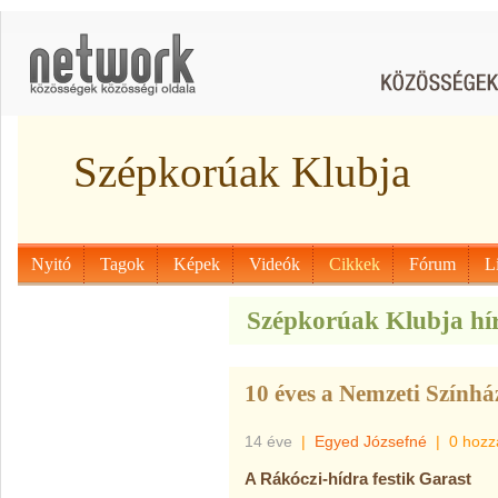
Szépkorúak Klubja
Nyitó
Tagok
Képek
Videók
Cikkek
Fórum
L
Szépkorúak Klubja hír
10 éves a Nemzeti Színhá
14 éve
|
Egyed Józsefné
|
0 hozz
A Rákóczi-hídra festik Garast