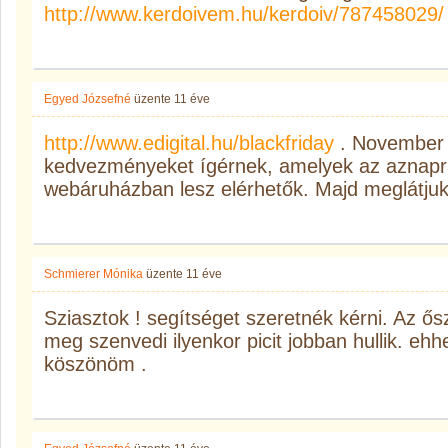
http://www.kerdoivem.hu/kerdoiv/787458029/
Egyed Józsefné
üzente
11 éve
http://www.edigital.hu/blackfriday
. November 2
kedvezményeket ígérnek, amelyek az aznapra 
webáruházban lesz elérhetők. Majd meglátjuk
Schmierer Mónika
üzente
11 éve
Sziasztok ! segítséget szeretnék kérni. Az ős
meg szenvedi ilyenkor picit jobban hullik. eh
köszönöm .