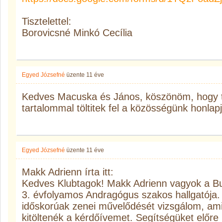
Tisztelettel:
Borovicsné Minkó Cecília
Egyed Józsefné
üzente
11 éve
Kedves Macuska és János, köszönöm, hogy tá
tartalommal töltitek fel a közösségünk honlap
Egyed Józsefné
üzente
11 éve
Makk Adrienn írta itt:
Kedves Klubtagok! Makk Adrienn vagyok a Bu
3. évfolyamos Andragógus szakos hallgatója
időskorúak zenei művelődését vizsgálom, am
kitöltenék a kérdőívemet. Segítségüket előre