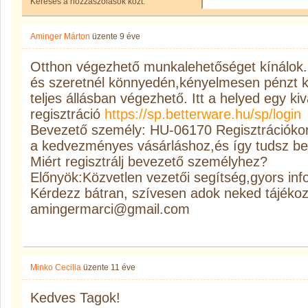
Keresés a hozzászólások közt:
Aminger Márton
üzente
9 éve
Otthon végezhető munkalehetőséget kínálok
és szeretnél könnyedén,kényelmesen pénzt k
teljes állásban végezhető. Itt a helyed egy ki
regisztráció
https://sp.betterware.hu/sp/login
Bevezető személy: HU-06170 Regisztrációkor 
a kedvezményes vásárláshoz,és így tudsz bek
Miért regisztrálj bevezető személyhez?
Előnyök:Közvetlen vezetői segítség,gyors inf
Kérdezz bátran, szívesen adok neked tájékoz
amingermarci@gmail.com
Minko Cecilia
üzente
11 éve
Kedves Tagok!