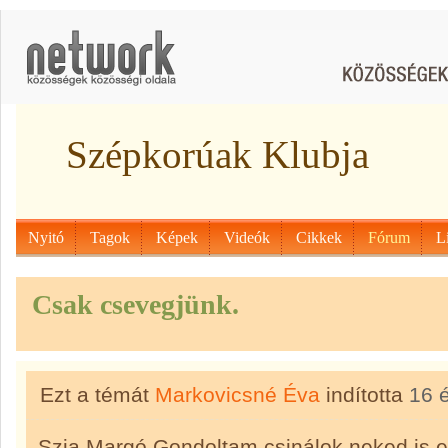
Szépkorúak Klubja
Nyitó
Tagok
Képek
Videók
Cikkek
Fórum
L
Csak csevegjünk.
Ezt a témát
Markovicsné Éva
indította
16 
Szia Margó.Gondoltam csinálok neked is 