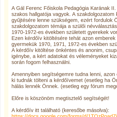
A Gál Ferenc Főiskola Pedagógia Karának I
szakos hallgatója vagyok. A szakdolgozatom
gyűjtésére lenne szükségem, ezért fordulok 
szakdolgozatom témája a szülői névválasztás 
1970-1972-es években született gyerekek vo
Ezen kérdőív kitöltésére tehát azon emberek
gyermekük 1970, 1971, 1972-es években szül
A kérdőív kitöltése önkéntes és anonim, csu
igénybe, a kért adatokat és véleményeket k
során fogom felhasználni.
Amennyiben segítségemre tudna lenni, azon 
ki tudnák tölteni a kérdőívemet (esetleg ha Ö
hálás lennék Önnek. (esetleg egy fórum meg
Előre is köszönöm megtisztelő segítségét!
A kérdőív itt található (keresőbe másolva):
https://docs.google.com/forms/d/1TQzPo