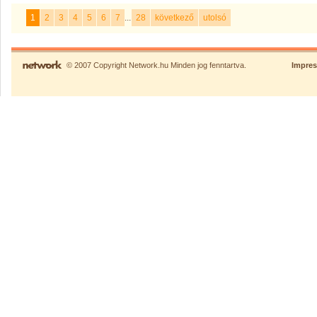
1
2
3
4
5
6
7
...
28
következő
utolsó
© 2007 Copyright Network.hu Minden jog fenntartva.
Impre