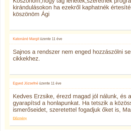
Köszönöm,hogy tag lehetek,szeretnék progra
kirándulásokon ha ezekről kaphatnék értesítés
köszönöm Ági
Katonáné Margit
üzente
11 éve
Sajnos a rendszer nem enged hozzászólni s
cikkekhez.
Egyed Józsefné
üzente
11 éve
Kedves Erzsike, érezd magad jól nálunk, és 
gyarapítsd a honlapunkat. Ha tetszik a közö
ismerőseidet, szeretettel fogadjuk őket is, M
Előzmény