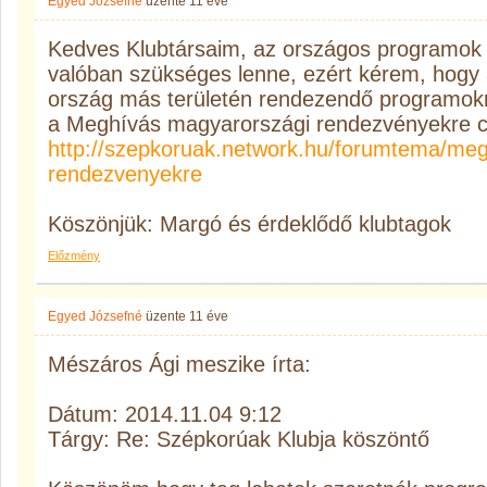
Egyed Józsefné
üzente
11 éve
Kedves Klubtársaim, az országos programok fig
valóban szükséges lenne, ezért kérem, hogy 
ország más területén rendezendő programokró
a Meghívás magyarországi rendezvényekre c
http://szepkoruak.network.hu/forumtema/me
rendezvenyekre
Köszönjük: Margó és érdeklődő klubtagok
Előzmény
Egyed Józsefné
üzente
11 éve
Mészáros Ági meszike írta:
Dátum: 2014.11.04 9:12
Tárgy: Re: Szépkorúak Klubja köszöntő