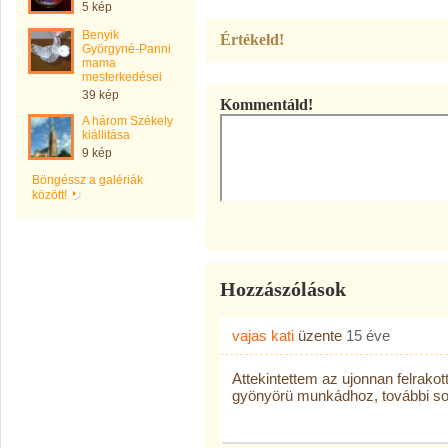
5 kép
Benyik
Értékeld!
Györgyné-Panni
mama
mesterkedései
39 kép
Kommentáld!
A három Székely
kiállitása
9 kép
Böngéssz a galériák
között!
Hozzászólások
vajas kati
üzente
15 éve
Attekintettem az ujonnan felrakot
gyönyörü munkádhoz, további sok 