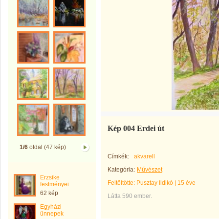
Kép 004 Erdei út
1/6
oldal (47 kép)
Címkék:
akvarell
Kategória:
Művészet
Erzsike
Feltöltötte:
Pusztay Ildikó
|
15 éve
festményei
62 kép
Látta 590 ember.
Egyházi
ünnepek