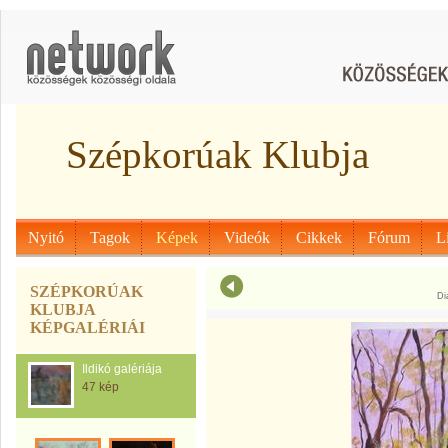
Szépkorúak Klubja
Nyitó
Tagok
Képek
Videók
Cikkek
Fórum
L
SZÉPKORÚAK
Di
KLUBJA
KÉPGALÉRIÁI
Ildikó galériája
47 kép