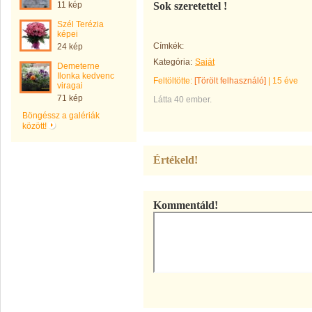
11 kép
Sok szeretettel !
Szél Terézia
képei
Címkék:
24 kép
Kategória:
Saját
Demeterne
Ilonka kedvenc
Feltöltötte:
[Törölt felhasználó]
|
15 éve
viragai
71 kép
Látta 40 ember.
Böngéssz a galériák
között!
Értékeld!
Kommentáld!