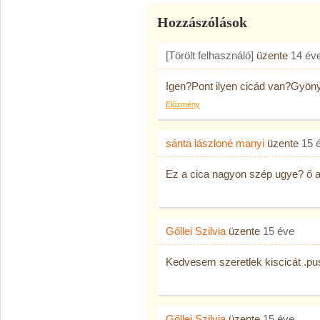
Hozzászólások
[Törölt felhasználó]
üzente
14 év
Igen?Pont ilyen cicád van?Gyöny
Előzmény
sánta lászloné manyi
üzente
15 
Ez a cica nagyon szép ugye? ő a
Gőllei Szilvia
üzente
15 éve
Kedvesem szeretlek kiscicát .p
Gőllei Szilvia
üzente
15 éve