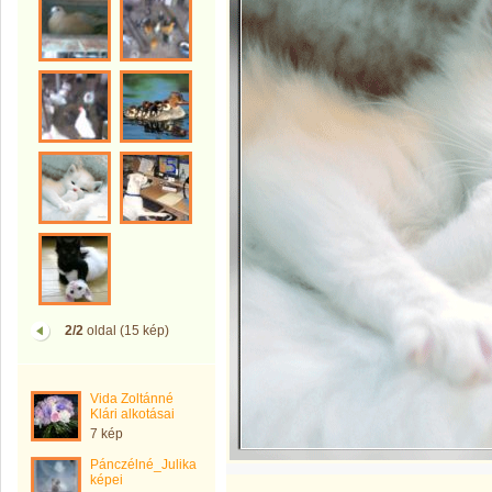
2/2
oldal (15 kép)
Vida Zoltánné
Klári alkotásai
7 kép
Pánczélné_Julika
képei