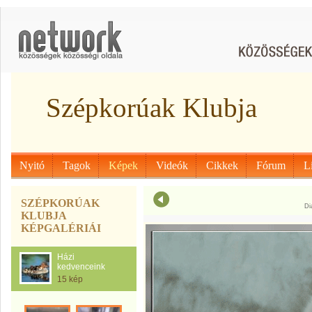
Szépkorúak Klubja
Nyitó
Tagok
Képek
Videók
Cikkek
Fórum
L
SZÉPKORÚAK
Di
KLUBJA
KÉPGALÉRIÁI
Házi
kedvenceink
15 kép